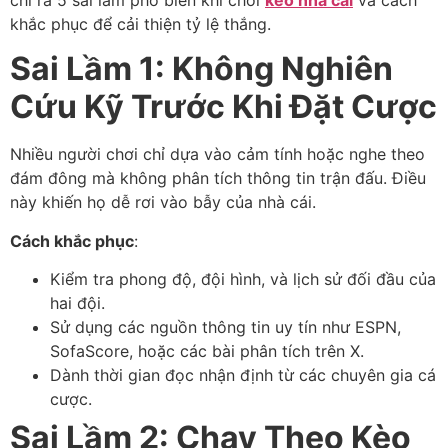
chỉ ra 5 sai lầm phổ biến khi chơi
kèo nhà cái
và cách
khắc phục để cải thiện tỷ lệ thắng.
Sai Lầm 1: Không Nghiên
Cứu Kỹ Trước Khi Đặt Cược
Nhiều người chơi chỉ dựa vào cảm tính hoặc nghe theo
đám đông mà không phân tích thông tin trận đấu. Điều
này khiến họ dễ rơi vào bẫy của nhà cái.
Cách khắc phục
:
Kiểm tra phong độ, đội hình, và lịch sử đối đầu của
hai đội.
Sử dụng các nguồn thông tin uy tín như ESPN,
SofaScore, hoặc các bài phân tích trên X.
Dành thời gian đọc nhận định từ các chuyên gia cá
cược.
Sai Lầm 2: Chạy Theo Kèo