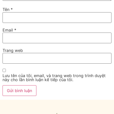
Tên
*
Email
*
Trang web
Lưu tên của tôi, email, và trang web trong trình duyệt
này cho lần bình luận kế tiếp của tôi.