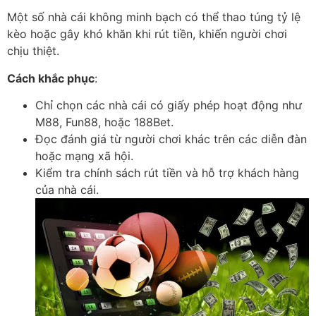
Một số nhà cái không minh bạch có thể thao túng tỷ lệ
kèo hoặc gây khó khăn khi rút tiền, khiến người chơi
chịu thiệt.
Cách khắc phục
:
Chỉ chọn các nhà cái có giấy phép hoạt động như
M88, Fun88, hoặc 188Bet.
Đọc đánh giá từ người chơi khác trên các diễn đàn
hoặc mạng xã hội.
Kiểm tra chính sách rút tiền và hỗ trợ khách hàng
của nhà cái.