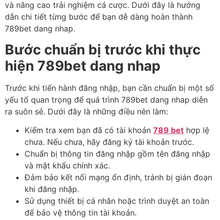
và nâng cao trải nghiệm cá cược. Dưới đây là hướng
dẫn chi tiết từng bước để bạn dễ dàng hoàn thành
789bet dang nhap.
Bước chuẩn bị trước khi thực
hiện 789bet dang nhap
Trước khi tiến hành đăng nhập, bạn cần chuẩn bị một số
yếu tố quan trọng để quá trình 789bet dang nhap diễn
ra suôn sẻ. Dưới đây là những điều nên làm:
Kiểm tra xem bạn đã có tài khoản
789 bet
hợp lệ
chưa. Nếu chưa, hãy đăng ký tài khoản trước.
Chuẩn bị thông tin đăng nhập gồm tên đăng nhập
và mật khẩu chính xác.
Đảm bảo kết nối mạng ổn định, tránh bị gián đoạn
khi đăng nhập.
Sử dụng thiết bị cá nhân hoặc trình duyệt an toàn
để bảo vệ thông tin tài khoản.