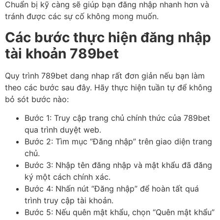
Chuẩn bị kỹ càng sẽ giúp bạn đăng nhập nhanh hơn và
tránh được các sự cố không mong muốn.
Các bước thực hiện đăng nhập
tài khoản 789bet
Quy trình 789bet dang nhap rất đơn giản nếu bạn làm
theo các bước sau đây. Hãy thực hiện tuần tự để không
bỏ sót bước nào:
Bước 1: Truy cập trang chủ chính thức của 789bet
qua trình duyệt web.
Bước 2: Tìm mục “Đăng nhập” trên giao diện trang
chủ.
Bước 3: Nhập tên đăng nhập và mật khẩu đã đăng
ký một cách chính xác.
Bước 4: Nhấn nút “Đăng nhập” để hoàn tất quá
trình truy cập tài khoản.
Bước 5: Nếu quên mật khẩu, chọn “Quên mật khẩu”