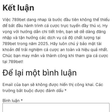
Kết luận
Việc 789bet dang nhap là bước đầu tiên không thể thiếu
để bắt đầu hành trình cá cược trực tuyến đầy thú vị. Hy
vọng với hướng dẫn chi tiết trên, bạn sẽ dễ dàng đăng
nhập và tận hưởng các dịch vụ cá độ chất lượng tại
789bet trong năm 2025. Hãy luôn chú ý bảo mật tài
khoản để trải nghiệm cá cược an toàn và hiệu quả nhất.
Chúc bạn may mắn và thành công khi tham gia cá cược
tại 789bet!
Để lại một bình luận
Email của bạn sẽ không được hiển thị công khai.
Các
trường bắt buộc được đánh dấu
*
Bình luận
*