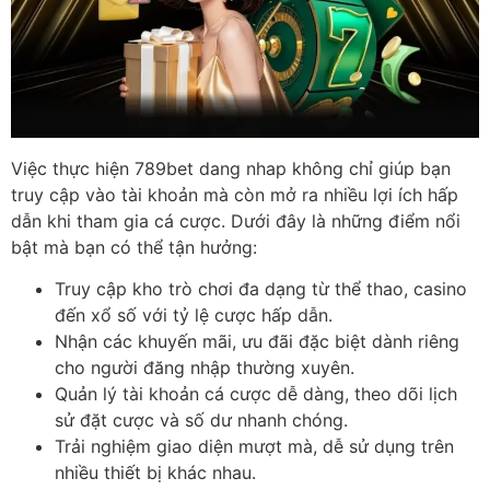
Việc thực hiện 789bet dang nhap không chỉ giúp bạn
truy cập vào tài khoản mà còn mở ra nhiều lợi ích hấp
dẫn khi tham gia cá cược. Dưới đây là những điểm nổi
bật mà bạn có thể tận hưởng:
Truy cập kho trò chơi đa dạng từ thể thao, casino
đến xổ số với tỷ lệ cược hấp dẫn.
Nhận các khuyến mãi, ưu đãi đặc biệt dành riêng
cho người đăng nhập thường xuyên.
Quản lý tài khoản cá cược dễ dàng, theo dõi lịch
sử đặt cược và số dư nhanh chóng.
Trải nghiệm giao diện mượt mà, dễ sử dụng trên
nhiều thiết bị khác nhau.