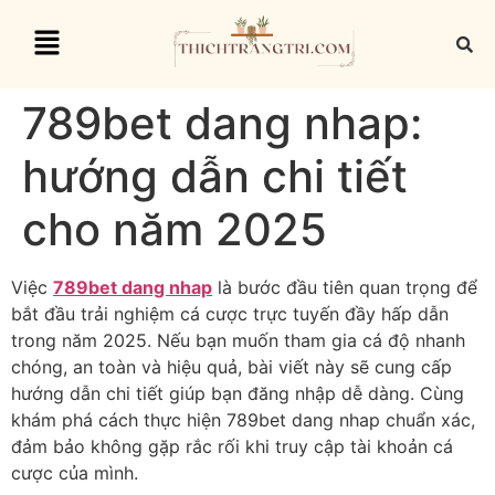
789bet dang nhap:
hướng dẫn chi tiết
cho năm 2025
Việc
789bet dang nhap
là bước đầu tiên quan trọng để
bắt đầu trải nghiệm cá cược trực tuyến đầy hấp dẫn
trong năm 2025. Nếu bạn muốn tham gia cá độ nhanh
chóng, an toàn và hiệu quả, bài viết này sẽ cung cấp
hướng dẫn chi tiết giúp bạn đăng nhập dễ dàng. Cùng
khám phá cách thực hiện 789bet dang nhap chuẩn xác,
đảm bảo không gặp rắc rối khi truy cập tài khoản cá
cược của mình.