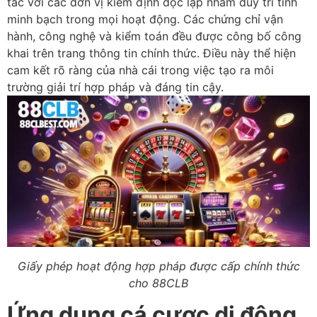
tác với các đơn vị kiểm định độc lập nhằm duy trì tính
minh bạch trong mọi hoạt động. Các chứng chỉ vận
hành, công nghệ và kiểm toán đều được công bố công
khai trên trang thông tin chính thức. Điều này thể hiện
cam kết rõ ràng của nhà cái trong việc tạo ra môi
trường giải trí hợp pháp và đáng tin cậy.
Giấy phép hoạt động hợp pháp được cấp chính thức
cho 88CLB
Ứng dụng cá cược di động