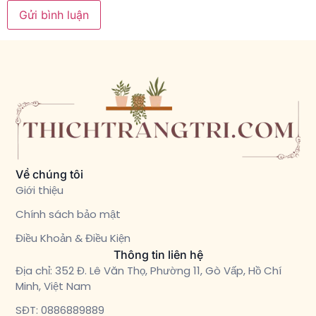
Về chúng tôi
Giới thiệu
Chính sách bảo mật
Điều Khoản & Điều Kiện
Thông tin liên hệ
Địa chỉ: 352 Đ. Lê Văn Thọ, Phường 11, Gò Vấp, Hồ Chí
Minh, Việt Nam
SĐT: 0886889889