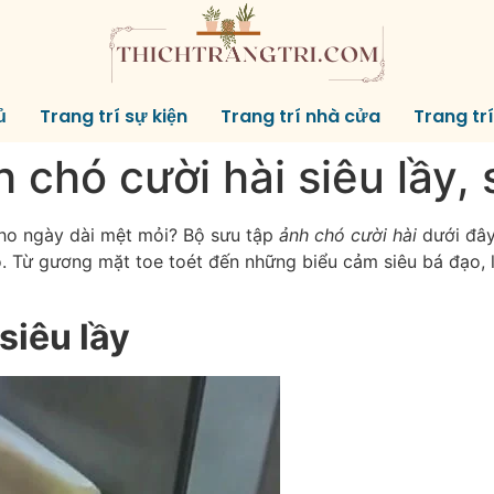
ủ
Trang trí sự kiện
Trang trí nhà cửa
Trang tr
 chó cười hài siêu lầy,
 cho ngày dài mệt mỏi? Bộ sưu tập
ảnh chó cười hài
dưới đây
. Từ gương mặt toe toét đến những biểu cảm siêu bá đạo, 
siêu lầy