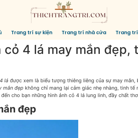
ủ
Trang trí sự kiện
Trang trí nhà cửa
Trang tr
cỏ 4 lá may mắn đẹp, t
4 lá
được xem là biểu tượng thiêng liêng của sự may mắn, b
ay mắn đẹp
không chỉ mang lại cảm giác nhẹ nhàng, tinh tế 
ến cho bạn những hình ảnh cỏ 4 lá lung linh, đầy chất thơ
 mắn đẹp