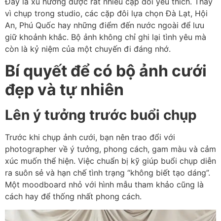
Đây là xu hướng được rất nhiều cặp đôi yêu thích. Thay
vì chụp trong studio, các cặp đôi lựa chọn Đà Lạt, Hội
An, Phú Quốc hay những điểm đến nước ngoài để lưu
giữ khoảnh khắc. Bộ ảnh không chỉ ghi lại tình yêu mà
còn là kỷ niệm của một chuyến đi đáng nhớ.
Bí quyết để có bộ ảnh cưới
đẹp và tự nhiên
Lên ý tưởng trước buổi chụp
Trước khi chụp ảnh cưới, bạn nên trao đổi với
photographer về ý tưởng, phong cách, gam màu và cảm
xúc muốn thể hiện. Việc chuẩn bị kỹ giúp buổi chụp diễn
ra suôn sẻ và hạn chế tình trạng “không biết tạo dáng”.
Một moodboard nhỏ với hình mẫu tham khảo cũng là
cách hay để thống nhất phong cách.