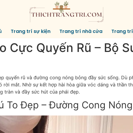
ủ
Trang trí sự kiện
Trang trí nhà cửa
Trang tr
o Cực Quyến Rũ – Bộ S
 đẹp quyến rũ và đường cong nóng bỏng đầy sức sống. Dù p
rời mắt. Nhờ sự kết hợp hài hòa giữa vóc dáng và thần th
g tràn và đầy sức hút của phái đẹp.
ú To Đẹp – Đường Cong Nóng