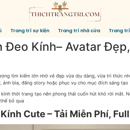
ủ
Trang trí sự kiện
Trang trí nhà cửa
Trang tr
h Đeo Kính– Avatar Đẹp
lượng tìm kiếm lớn nhờ vẻ đẹp vừa dịu dàng, vừa tri thức n
 ảnh bìa, đăng story hoặc phục vụ cho mục đích sáng tạo 
kính thời trang tạo nên phong thái cuốn hút khó rời mắt. 
 thể bỏ qua
ính Cute – Tải Miễn Phí, Ful