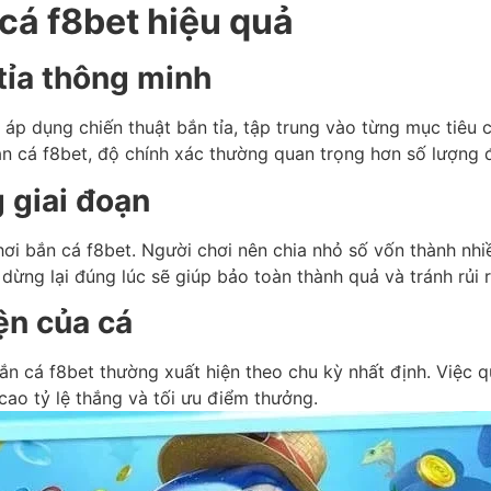
cá f8bet hiệu quả
tỉa thông minh
m áp dụng chiến thuật bắn tỉa, tập trung vào từng mục tiêu 
 bắn cá f8bet, độ chính xác thường quan trọng hơn số lượng 
 giai đoạn
hơi bắn cá f8bet. Người chơi nên chia nhỏ số vốn thành nhi
ừng lại đúng lúc sẽ giúp bảo toàn thành quả và tránh rủi 
ện của cá
ắn cá f8bet thường xuất hiện theo chu kỳ nhất định. Việc q
cao tỷ lệ thắng và tối ưu điểm thưởng.