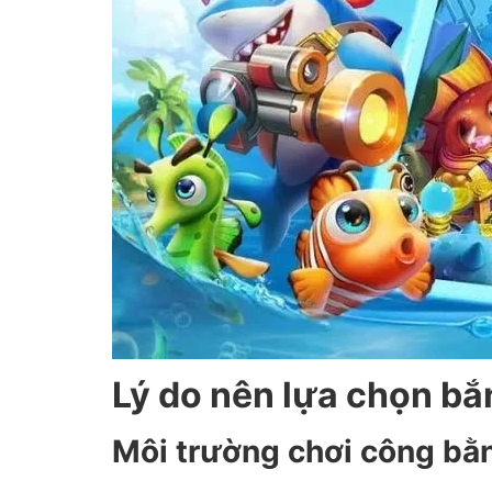
Lý do nên lựa chọn bắn 
Môi trường chơi công bằn