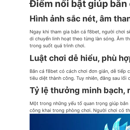
Điểm nổi bật giúp bắn
Hình ảnh sắc nét, âm tha
Ngay khi tham gia bắn cá f8bet, người chơi s
di chuyển linh hoạt theo từng làn sóng. Âm th
trong suốt quá trình chơi.
Luật chơi dễ hiểu, phù h
Bắn cá f8bet có cách chơi đơn giản, dễ tiếp 
tiêu diệt thành công. Tuy nhiên, đằng sau lối
Tỷ lệ thưởng minh bạch, 
Một trong những yếu tố quan trọng giúp bắn cá
công khai trong phòng chơi. Người chơi có th