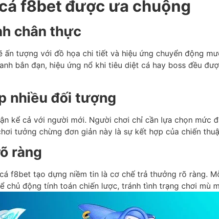
 cá f8bet được ưa chuộng
nh chân thực
ẽ ấn tượng với đồ họa chi tiết và hiệu ứng chuyển động mượ
anh bắn đạn, hiệu ứng nổ khi tiêu diệt cá hay boss đều đượ
ợp nhiều đối tượng
cận kể cả với người mới. Người chơi chỉ cần lựa chọn mức 
 chơi tưởng chừng đơn giản này là sự kết hợp của chiến thu
rõ ràng
 f8bet tạo dựng niềm tin là cơ chế trả thưởng rõ ràng. Mỗi 
ể chủ động tính toán chiến lược, tránh tình trạng chơi mù 