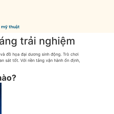
í mỹ thuật
áng trải nghiệm
n và đồ họa đại dương sinh động. Trò chơi
n sát tốt. Với nền tảng vận hành ổn định,
 nào?