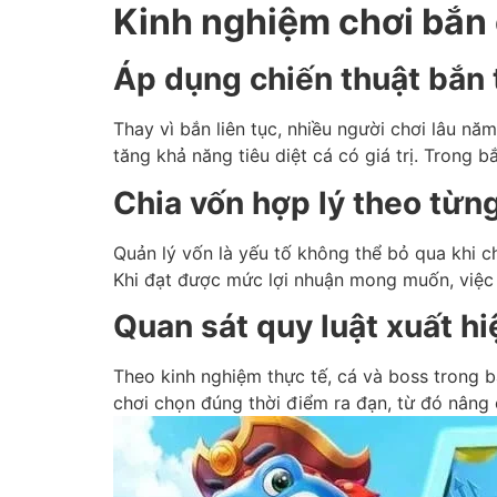
Kinh nghiệm chơi bắn 
Áp dụng chiến thuật bắn 
Thay vì bắn liên tục, nhiều người chơi lâu nă
tăng khả năng tiêu diệt cá có giá trị. Trong
Chia vốn hợp lý theo từng
Quản lý vốn là yếu tố không thể bỏ qua khi c
Khi đạt được mức lợi nhuận mong muốn, việc d
Quan sát quy luật xuất hi
Theo kinh nghiệm thực tế, cá và boss trong b
chơi chọn đúng thời điểm ra đạn, từ đó nâng 