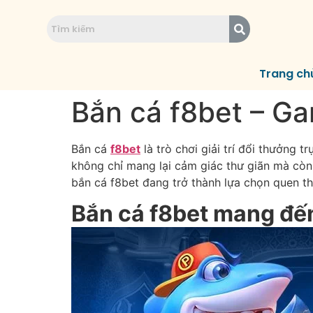
Trang ch
Bắn cá f8bet – Ga
Bắn cá
f8bet
là trò chơi giải trí đổi thưởng 
không chỉ mang lại cảm giác thư giãn mà còn 
bắn cá f8bet đang trở thành lựa chọn quen t
Bắn cá f8bet mang đến 