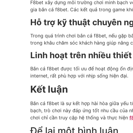
F8bet xây dựng môi trường chơi minh bạch vớ
gia bắn cá f8bet. Các kết quả trong game khô
Hỗ trợ kỹ thuật chuyên n
Trong quá trình chơi bắn cá f8bet, nếu gặp bấ
trong khâu chăm sóc khách hàng giúp nâng ca
Linh hoạt trên nhiều thiết
Bắn cá f8bet được tối ưu để hoạt động ổn định
internet, rất phù hợp với nhịp sống hiện đại.
Kết luận
Bắn cá f8bet là sự kết hợp hài hòa giữa yếu t
bạch, trò chơi này đáp ứng tốt nhu cầu của n
chơi chỉ cần truy cập hệ thống và thực hiện
f
Để lại một bình luận