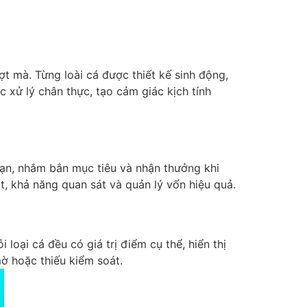
t mà. Từng loài cá được thiết kế sinh động,
c xử lý chân thực, tạo cảm giác kịch tính
đạn, nhắm bắn mục tiêu và nhận thưởng khi
ật, khả năng quan sát và quản lý vốn hiệu quả.
loại cá đều có giá trị điểm cụ thể, hiển thị
mờ hoặc thiếu kiểm soát.