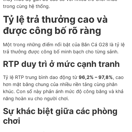
trong cùng hệ thống.
Tỷ lệ trả thưởng cao và
được công bố rõ ràng
Một trong những điểm nổi bật của Bắn Cá G28 là tỷ lệ
trả thưởng được công bố minh bạch cho từng sảnh.
RTP duy trì ở mức cạnh tranh
Tỷ lệ RTP trung bình dao động từ
96,2% – 97,8%
, cao
hơn mặt bằng chung của nhiều nền tảng cùng phân
khúc. Con số này phản ánh mức độ công bằng và khả
năng hoàn xu cho người chơi.
Sự khác biệt giữa các phòng
chơi