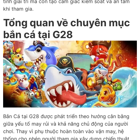
tính giải trí mà còn tạo cảm giác kiểm soát và an tâm
khi tham gia.
Tổng quan về chuyên mục
bắn cá tại G28
Bắn Cá tại G28 được phát triển theo hướng cân bằng
giữa yếu tố may rủi và khả năng chủ động của người
chơi. Thay vì phụ thuộc hoàn toàn vào vận may, hệ
thống cho phép người tham gia xây dựng chiến thuật