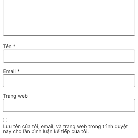
Tên
*
Email
*
Trang web
Lưu tên của tôi, email, và trang web trong trình duyệt
này cho lần bình luận kế tiếp của tôi.