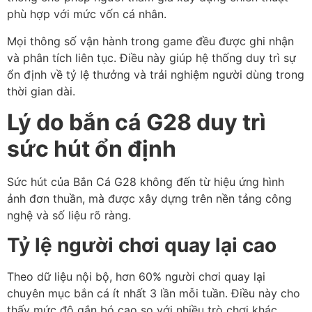
phù hợp với mức vốn cá nhân.
Mọi thông số vận hành trong game đều được ghi nhận
và phân tích liên tục. Điều này giúp hệ thống duy trì sự
ổn định về tỷ lệ thưởng và trải nghiệm người dùng trong
thời gian dài.
Lý do bắn cá G28 duy trì
sức hút ổn định
Sức hút của Bắn Cá G28 không đến từ hiệu ứng hình
ảnh đơn thuần, mà được xây dựng trên nền tảng công
nghệ và số liệu rõ ràng.
Tỷ lệ người chơi quay lại cao
Theo dữ liệu nội bộ, hơn 60% người chơi quay lại
chuyên mục bắn cá ít nhất 3 lần mỗi tuần. Điều này cho
thấy mức độ gắn bó cao so với nhiều trò chơi khác