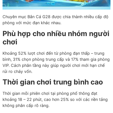
Chuyên mục Bắn Cá G28 được chia thành nhiều cấp độ
phòng với mức đạn khác nhau.
Phù hợp cho nhiều nhóm người
chơi
Khoảng 52% lượt chơi đến từ phòng đạn thấp – trung
bình, 31% chọn phòng trung cấp và 17% tham gia phòng
VIP. Cách phân tầng này giúp người chơi mới hạn chế
rủi ro cháy vốn.
Thời gian chơi trung bình cao
Thời gian mỗi phiên chơi tại phòng phổ thông đạt
khoảng 18 – 22 phút, cao hơn 25% so với các nền tảng
không phân cấp rõ ràng.