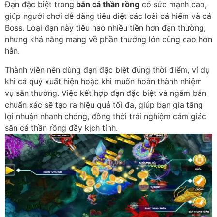
Đạn đặc biệt trong
bắn cá thần rồng
có sức mạnh cao,
giúp người chơi dễ dàng tiêu diệt các loài cá hiếm và cá
Boss. Loại đạn này tiêu hao nhiều tiền hơn đạn thường,
nhưng khả năng mang về phần thưởng lớn cũng cao hơn
hẳn.
Thành viên nên dùng đạn đặc biệt đúng thời điểm, ví dụ
khi cá quý xuất hiện hoặc khi muốn hoàn thành nhiệm
vụ săn thưởng. Việc kết hợp đạn đặc biệt và ngắm bắn
chuẩn xác sẽ tạo ra hiệu quả tối đa, giúp bạn gia tăng
lợi nhuận nhanh chóng, đồng thời trải nghiệm cảm giác
săn cá thần rồng đầy kịch tính.