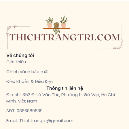
Về chúng tôi
Giới thiệu
Chính sách bảo mật
Điều Khoản & Điều Kiện
Thông tin liên hệ
Địa chỉ: 352 Đ. Lê Văn Thọ, Phường 11, Gò Vấp, Hồ Chí
Minh, Việt Nam
SĐT: 0886889889
Email: Thichtrangtri@gmail.com