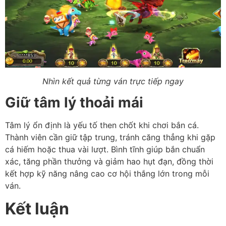
Nhìn kết quả từng ván trực tiếp ngay
Giữ tâm lý thoải mái
Tâm lý ổn định là yếu tố then chốt khi chơi bắn cá.
Thành viên cần giữ tập trung, tránh căng thẳng khi gặp
cá hiếm hoặc thua vài lượt. Bình tĩnh giúp bắn chuẩn
xác, tăng phần thưởng và giảm hao hụt đạn, đồng thời
kết hợp kỹ năng nâng cao cơ hội thắng lớn trong mỗi
ván.
Kết luận