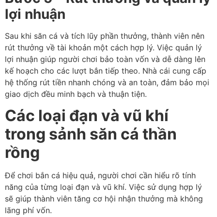
lợi nhuận
Sau khi săn cá và tích lũy phần thưởng, thành viên nên
rút thưởng về tài khoản một cách hợp lý. Việc quản lý
lợi nhuận giúp người chơi bảo toàn vốn và dễ dàng lên
kế hoạch cho các lượt bắn tiếp theo. Nhà cái cung cấp
hệ thống rút tiền nhanh chóng và an toàn, đảm bảo mọi
giao dịch đều minh bạch và thuận tiện.
Các loại đạn và vũ khí
trong sảnh săn cá thần
rồng
Để chơi bắn cá hiệu quả, người chơi cần hiểu rõ tính
năng của từng loại đạn và vũ khí. Việc sử dụng hợp lý
sẽ giúp thành viên tăng cơ hội nhận thưởng mà không
lãng phí vốn.