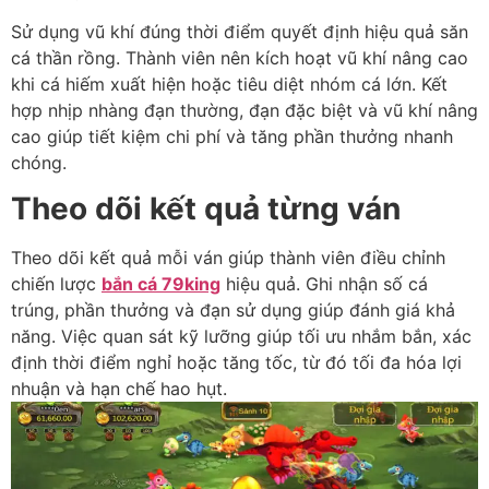
Sử dụng vũ khí đúng thời điểm quyết định hiệu quả săn
cá thần rồng. Thành viên nên kích hoạt vũ khí nâng cao
khi cá hiếm xuất hiện hoặc tiêu diệt nhóm cá lớn. Kết
hợp nhịp nhàng đạn thường, đạn đặc biệt và vũ khí nâng
cao giúp tiết kiệm chi phí và tăng phần thưởng nhanh
chóng.
Theo dõi kết quả từng ván
Theo dõi kết quả mỗi ván giúp thành viên điều chỉnh
chiến lược
bắn cá 79king
hiệu quả. Ghi nhận số cá
trúng, phần thưởng và đạn sử dụng giúp đánh giá khả
năng. Việc quan sát kỹ lưỡng giúp tối ưu nhắm bắn, xác
định thời điểm nghỉ hoặc tăng tốc, từ đó tối đa hóa lợi
nhuận và hạn chế hao hụt.