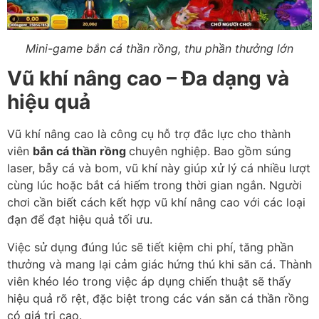
Mini-game bắn cá thần rồng, thu phần thưởng lớn
Vũ khí nâng cao – Đa dạng và
hiệu quả
Vũ khí nâng cao là công cụ hỗ trợ đắc lực cho thành
viên
bắn cá thần rồng
chuyên nghiệp. Bao gồm súng
laser, bẫy cá và bom, vũ khí này giúp xử lý cá nhiều lượt
cùng lúc hoặc bắt cá hiếm trong thời gian ngắn. Người
chơi cần biết cách kết hợp vũ khí nâng cao với các loại
đạn để đạt hiệu quả tối ưu.
Việc sử dụng đúng lúc sẽ tiết kiệm chi phí, tăng phần
thưởng và mang lại cảm giác hứng thú khi săn cá. Thành
viên khéo léo trong việc áp dụng chiến thuật sẽ thấy
hiệu quả rõ rệt, đặc biệt trong các ván săn cá thần rồng
có giá trị cao.