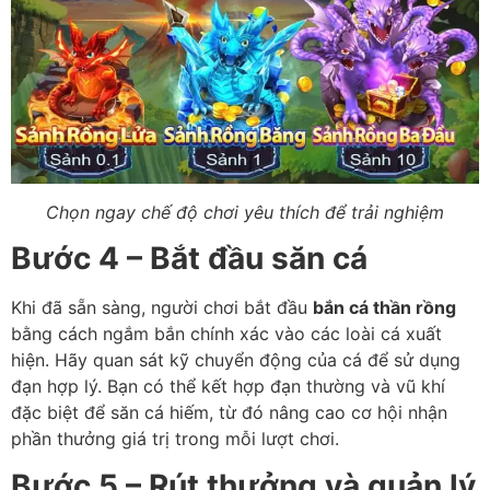
Chọn ngay chế độ chơi yêu thích để trải nghiệm
Bước 4 – Bắt đầu săn cá
Khi đã sẵn sàng, người chơi bắt đầu
bắn cá thần rồng
bằng cách ngắm bắn chính xác vào các loài cá xuất
hiện. Hãy quan sát kỹ chuyển động của cá để sử dụng
đạn hợp lý. Bạn có thể kết hợp đạn thường và vũ khí
đặc biệt để săn cá hiếm, từ đó nâng cao cơ hội nhận
phần thưởng giá trị trong mỗi lượt chơi.
Bước 5 – Rút thưởng và quản lý