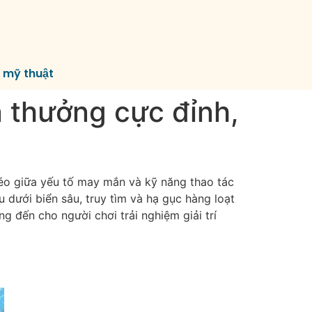
í mỹ thuật
 thưởng cực đỉnh,
 léo giữa yếu tố may mắn và kỹ năng thao tác
 dưới biển sâu, truy tìm và hạ gục hàng loạt
g đến cho người chơi trải nghiệm giải trí