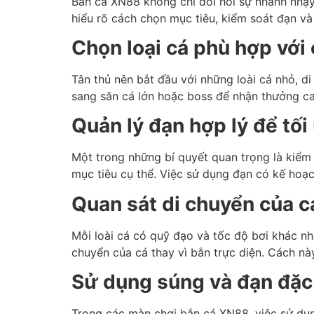
Bắn cá XN88 không chỉ đòi hỏi sự nhanh nhạy 
hiểu rõ cách chọn mục tiêu, kiểm soát đạn và 
Chọn loại cá phù hợp với
Tân thủ nên bắt đầu với những loài cá nhỏ, d
sang săn cá lớn hoặc boss để nhận thưởng ca
Quản lý đạn hợp lý để tối
Một trong những bí quyết quan trọng là kiểm
mục tiêu cụ thể. Việc sử dụng đạn có kế hoạch 
Quan sát di chuyển của c
Mỗi loài cá có quỹ đạo và tốc độ bơi khác nh
chuyển của cá thay vì bắn trực diện. Cách này
Sử dụng súng và đạn đặc
Trong các màn chơi bắn cá XN88, việc sử dụng