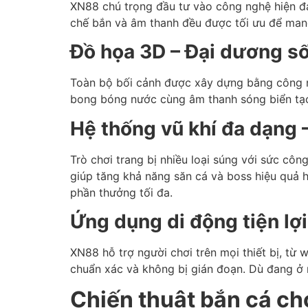
XN88 chú trọng đầu tư vào công nghệ hiện đạ
chế bắn và âm thanh đều được tối ưu để man
Đồ họa 3D – Đại dương số
Toàn bộ bối cảnh được xây dựng bằng công ngh
bong bóng nước cùng âm thanh sóng biển tạo 
Hệ thống vũ khí đa dạng –
Trò chơi trang bị nhiều loại súng với sức côn
giúp tăng khả năng săn cá và boss hiệu quả 
phần thưởng tối đa.
Ứng dụng di động tiện lợi
XN88 hỗ trợ người chơi trên mọi thiết bị, từ
chuẩn xác và không bị gián đoạn. Dù đang ở n
Chiến thuật bắn cá ch