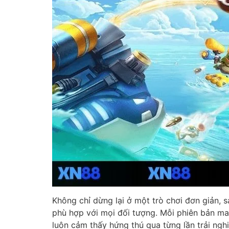
Không chỉ dừng lại ở một trò chơi đơn giản, 
phù hợp với mọi đối tượng. Mỗi phiên bản ma
luôn cảm thấy hứng thú qua từng lần trải ngh