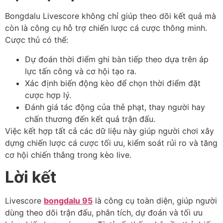
Bongdalu Livescore không chỉ giúp theo dõi kết quả mà
còn là công cụ hỗ trợ chiến lược cá cược thông minh.
Cược thủ có thể:
Dự đoán thời điểm ghi bàn tiếp theo dựa trên áp
lực tấn công và cơ hội tạo ra.
Xác định biến động kèo để chọn thời điểm đặt
cược hợp lý.
Đánh giá tác động của thẻ phạt, thay người hay
chấn thương đến kết quả trận đấu.
Việc kết hợp tất cả các dữ liệu này giúp người chơi xây
dựng chiến lược cá cược tối ưu, kiểm soát rủi ro và tăng
cơ hội chiến thắng trong kèo live.
Lời kết
Livescore
bongdalu 95
là công cụ toàn diện, giúp người
dùng theo dõi trận đấu, phân tích, dự đoán và tối ưu