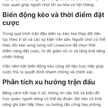
trực quan giúp người chơi tối ưu hóa cơ hội thắng.
Biến động kèo và thời điểm đặt
cược
Trong quá trình trận đấu diễn ra, kèo live thay đổi liên
tục theo tỉ số và các sự kiện trên sân. Người chơi có thể
theo dõi kèo song song với Livescore để chọn thời
điểm vàng đặt cược, từ đó giảm rủi ro và tăng khả năng
chiến thắng.
Việc nắm bắt biến động kèo cùng dữ liệu trực tiếp giúp
cược thủ ra quyết định nhanh chóng và chính xác.
Phân tích xu hướng trận đấu
Bằng cách kết hợp tỉ số, thông tin cầu thủ và biểu đồ
trực quan, người dùng có thể dự đoán: đội nào có khả
năng ghi bàn tiếp theo, xu hướng tấn công hay phòng