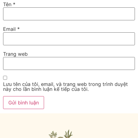
Tên
*
Email
*
Trang web
Lưu tên của tôi, email, và trang web trong trình duyệt
này cho lần bình luận kế tiếp của tôi.