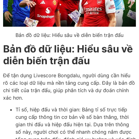
Bản đồ dữ liệu: Hiểu sâu về diễn biến trận đấu
Bản đồ dữ liệu: Hiểu sâu về
diễn biến trận đấu
Để tận dụng Livescore Bongdalu, người dùng cần hiểu
rõ các loại dữ liệu mà nền tảng cung cấp. Đây là bản đồ
chi tiết của trận đấu, giúp phân tích và dự đoán chính
xác hơn.
Tỉ số, hiệp đấu và thời gian: Bảng tỉ số trực tiếp
cung cấp thông tin cơ bản về số bàn thắng, thời
gian thi đấu và hiệp đấu hiện tại. Dựa trên thông
số này, người chơi có thể nhanh chóng nắm được