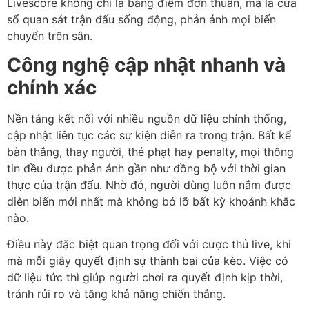
Livescore không chỉ là bảng điểm đơn thuần, mà là cửa
sổ quan sát trận đấu sống động, phản ánh mọi biến
chuyển trên sân.
Công nghệ cập nhật nhanh và
chính xác
Nền tảng kết nối với nhiều nguồn dữ liệu chính thống,
cập nhật liên tục các sự kiện diễn ra trong trận. Bất kể
bàn thắng, thay người, thẻ phạt hay penalty, mọi thông
tin đều được phản ánh gần như đồng bộ với thời gian
thực của trận đấu. Nhờ đó, người dùng luôn nắm được
diễn biến mới nhất mà không bỏ lỡ bất kỳ khoảnh khắc
nào.
Điều này đặc biệt quan trọng đối với cược thủ live, khi
mà mỗi giây quyết định sự thành bại của kèo. Việc có
dữ liệu tức thì giúp người chơi ra quyết định kịp thời,
tránh rủi ro và tăng khả năng chiến thắng.