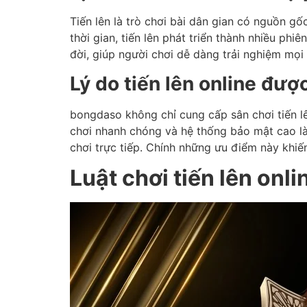
Tiến lên là trò chơi bài dân gian có nguồn gố
thời gian, tiến lên phát triển thành nhiều phi
đời, giúp người chơi dễ dàng trải nghiệm mọi 
Lý do tiến lên online đượ
bongdaso không chỉ cung cấp sân chơi tiến l
chơi nhanh chóng và hệ thống bảo mật cao là
chơi trực tiếp. Chính những ưu điểm này khiế
Luật chơi tiến lên onl