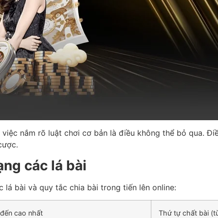
o, việc nắm rõ luật chơi cơ bản là điều không thể bỏ qua. 
cược.
ạng các lá bài
lá bài và quy tắc chia bài trong tiến lên online:
 đến cao nhất
Thứ tự chất bài (