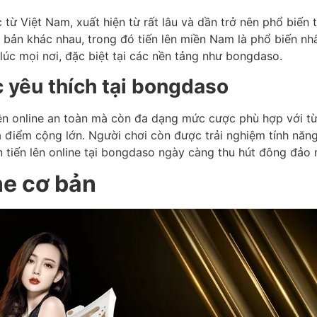
c từ Việt Nam, xuất hiện từ rất lâu và dần trở nên phổ biến
ên bản khác nhau, trong đó tiến lên miền Nam là phổ biến nhất
lúc mọi nơi, đặc biệt tại các nền tảng như bongdaso.
c yêu thích tại bongdaso
ên online an toàn mà còn đa dạng mức cược phù hợp với từn
 điểm cộng lớn. Người chơi còn được trải nghiệm tính năng
n tiến lên online tại bongdaso ngày càng thu hút đông đảo 
ine cơ bản