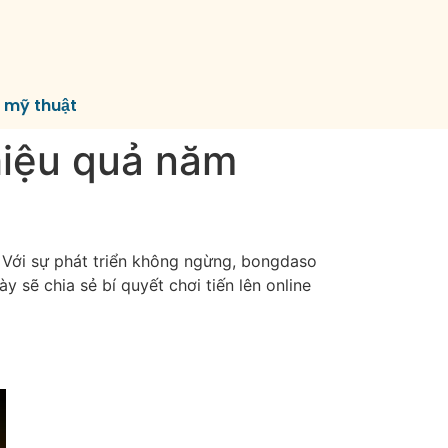
í mỹ thuật
 hiệu quả năm
. Với sự phát triển không ngừng, bongdaso
y sẽ chia sẻ bí quyết chơi tiến lên online