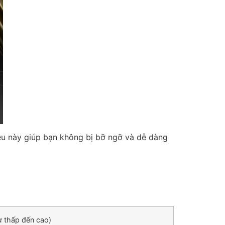
Điều này giúp bạn không bị bỡ ngỡ và dễ dàng
từ thấp đến cao)