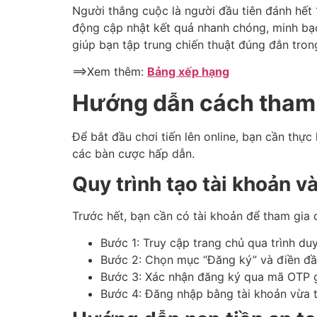
Người thắng cuộc là người đầu tiên đánh hết 1
động cập nhật kết quả nhanh chóng, minh bạc
giúp bạn tập trung chiến thuật đúng đắn tro
==>Xem thêm:
Bảng xếp hạng
Hướng dẫn cách tham g
Để bắt đầu chơi tiến lên online, bạn cần thự
các bàn cược hấp dẫn.
Quy trình tạo tài khoản v
Trước hết, bạn cần có tài khoản để tham gia 
Bước 1: Truy cập trang chủ qua trình du
Bước 2: Chọn mục “Đăng ký” và điền đầy 
Bước 3: Xác nhận đăng ký qua mã OTP gử
Bước 4: Đăng nhập bằng tài khoản vừa tạ