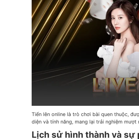
Tiến lên online là trò chơi bài quen thuộc, đ
diện và tính năng, mang lại trải nghiệm mượt 
Lịch sử hình thành và sự p