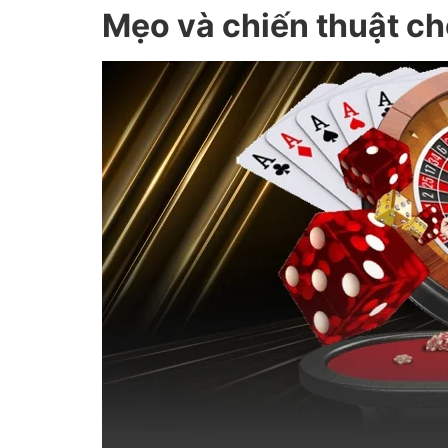
Mẹo và chiến thuật chơ