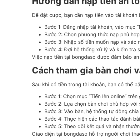
Hướng dẫn nạp tiền an t
Để đặt cược, bạn cần nạp tiền vào tài khoản 
Bước 1: Đăng nhập tài khoản, vào mục “N
Bước 2: Chọn phương thức nạp phù hợp 
Bước 3: Nhập số tiền muốn nạp và xác n
Bước 4: Đợi hệ thống xử lý và kiểm tra 
Việc nạp tiền tại bongdaso được đảm bảo an 
Cách tham gia bàn chơi v
Sau khi có tiền trong tài khoản, bạn có thể b
Bước 1: Chọn mục “Tiến lên online” trên 
Bước 2: Lựa chọn bàn chơi phù hợp với s
Bước 3: Vào bàn, hệ thống tự động chia 
Bước 4: Thực hiện các thao tác đánh bài
Bước 5: Theo dõi kết quả và nhận thưởn
Giao diện tại bongdaso hỗ trợ người chơi thao