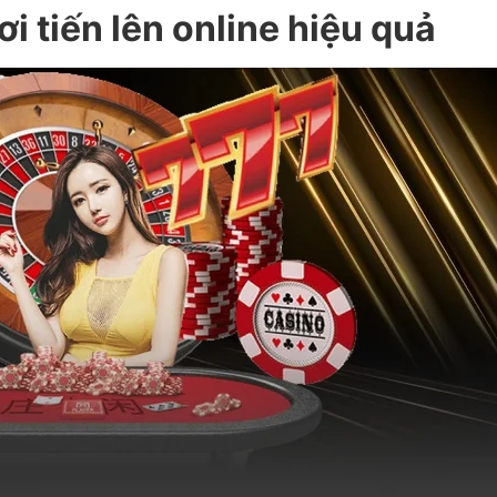
i tiến lên online hiệu quả