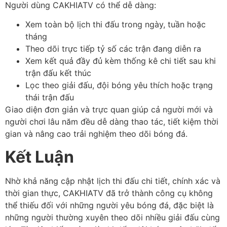
Người dùng CAKHIATV có thể dễ dàng:
Xem toàn bộ lịch thi đấu trong ngày, tuần hoặc
tháng
Theo dõi trực tiếp tỷ số các trận đang diễn ra
Xem kết quả đầy đủ kèm thống kê chi tiết sau khi
trận đấu kết thúc
Lọc theo giải đấu, đội bóng yêu thích hoặc trạng
thái trận đấu
Giao diện đơn giản và trực quan giúp cả người mới và
người chơi lâu năm đều dễ dàng thao tác, tiết kiệm thời
gian và nâng cao trải nghiệm theo dõi bóng đá.
Kết Luận
Nhờ khả năng cập nhật lịch thi đấu chi tiết, chính xác và
thời gian thực, CAKHIATV đã trở thành công cụ không
thể thiếu đối với những người yêu bóng đá, đặc biệt là
những người thường xuyên theo dõi nhiều giải đấu cùng