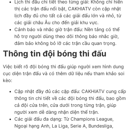
Lịch thi đấu chi tiết theo từng giải: Không chỉ hiển
thị các trận đấu nổi bật, CAKHIATV còn cập nhật
lịch đầy đủ cho tất cả các giải đấu lớn và nhỏ, từ
các giải châu Âu cho đến giải khu vực.
Cảnh báo và nhắc giờ trận đấu: Nền tảng có thể
hỗ trợ người dùng theo dõi thông báo nhắc giờ,
đảm bảo không bỏ lỡ các trận cầu quan trọng.
Thông tin đội bóng thi đấu
Việc biết rõ đội bóng thi đấu giúp người xem hình dung
cục diện trận đấu và có thêm dữ liệu nếu tham khảo soi
kèo:
Cập nhật đầy đủ các cặp đấu: CAKHIATV cung cấp
thông tin chi tiết về các đội bóng thi đấu, bao gồm
cả đội cửa trên, cửa dưới trong từng trận, giúp
người xem dễ dàng nhận diện thế trận.
Các giải đấu đa dạng: Từ Champions League,
Ngoại hạng Anh, La Liga, Serie A, Bundesliga,