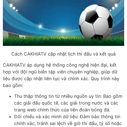
Cách CAKHIATV cập nhật lịch thi đấu và kết quả
CAKHIATV áp dụng hệ thống công nghệ hiện đại, kết
hợp với đội ngũ biên tập viên chuyên nghiệp, giúp dữ
liệu được cập nhật liên tục và chính xác. Quy trình này
bao gồm:
Thu thập thông tin từ nhiều nguồn uy tín: Bao gồm
các giải đấu quốc tế, các giải trong nước và các
trang web chính thức của liên đoàn bóng đá.
Đối chiếu và xác minh dữ liệu: Đảm bảo thông tin
chính xác, tránh sai lệch về giờ thi đấu, tỷ số hoặc