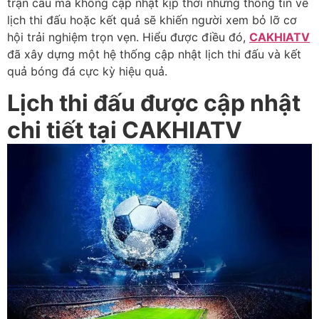
trận cầu mà không cập nhật kịp thời những thông tin về
lịch thi đấu hoặc kết quả sẽ khiến người xem bỏ lỡ cơ
hội trải nghiệm trọn vẹn. Hiểu được điều đó,
CAKHIATV
đã xây dựng một hệ thống cập nhật lịch thi đấu và kết
quả bóng đá cực kỳ hiệu quả.
Lịch thi đấu được cập nhật
chi tiết tại CAKHIATV