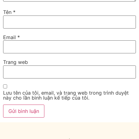
Tên
*
Email
*
Trang web
Lưu tên của tôi, email, và trang web trong trình duyệt
này cho lần bình luận kế tiếp của tôi.