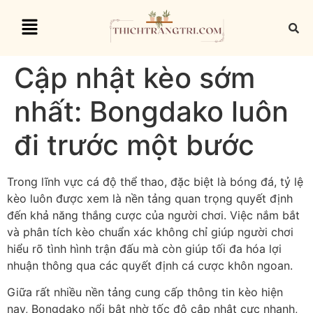
Cập nhật kèo sớm
nhất: Bongdako luôn
đi trước một bước
Trong lĩnh vực cá độ thể thao, đặc biệt là bóng đá, tỷ lệ
kèo luôn được xem là nền tảng quan trọng quyết định
đến khả năng thắng cược của người chơi. Việc nắm bắt
và phân tích kèo chuẩn xác không chỉ giúp người chơi
hiểu rõ tình hình trận đấu mà còn giúp tối đa hóa lợi
nhuận thông qua các quyết định cá cược khôn ngoan.
Giữa rất nhiều nền tảng cung cấp thông tin kèo hiện
nay, Bongdako nổi bật nhờ tốc độ cập nhật cực nhanh,