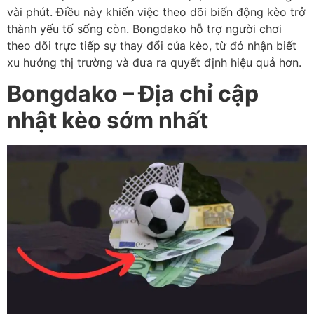
vài phút. Điều này khiến việc theo dõi biến động kèo trở
thành yếu tố sống còn. Bongdako hỗ trợ người chơi
theo dõi trực tiếp sự thay đổi của kèo, từ đó nhận biết
xu hướng thị trường và đưa ra quyết định hiệu quả hơn.
Bongdako – Địa chỉ cập
nhật kèo sớm nhất