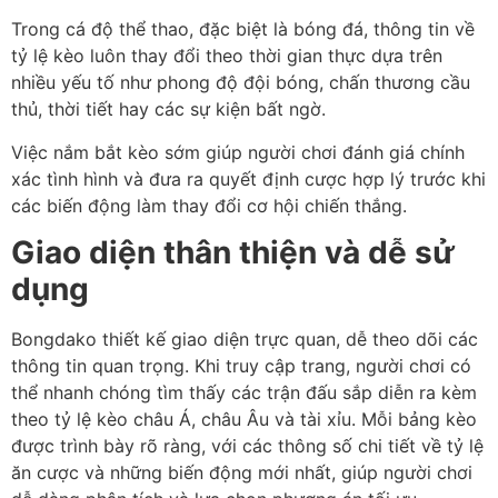
Trong cá độ thể thao, đặc biệt là bóng đá, thông tin về
tỷ lệ kèo luôn thay đổi theo thời gian thực dựa trên
nhiều yếu tố như phong độ đội bóng, chấn thương cầu
thủ, thời tiết hay các sự kiện bất ngờ.
Việc nắm bắt kèo sớm giúp người chơi đánh giá chính
xác tình hình và đưa ra quyết định cược hợp lý trước khi
các biến động làm thay đổi cơ hội chiến thắng.
Giao diện thân thiện và dễ sử
dụng
Bongdako thiết kế giao diện trực quan, dễ theo dõi các
thông tin quan trọng. Khi truy cập trang, người chơi có
thể nhanh chóng tìm thấy các trận đấu sắp diễn ra kèm
theo tỷ lệ kèo châu Á, châu Âu và tài xỉu. Mỗi bảng kèo
được trình bày rõ ràng, với các thông số chi tiết về tỷ lệ
ăn cược và những biến động mới nhất, giúp người chơi