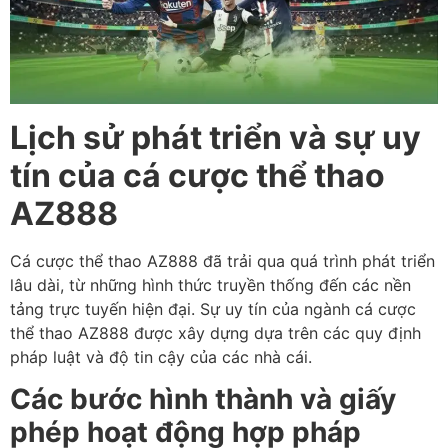
Lịch sử phát triển và sự uy
tín của cá cược thể thao
AZ888
Cá cược thể thao AZ888 đã trải qua quá trình phát triển
lâu dài, từ những hình thức truyền thống đến các nền
tảng trực tuyến hiện đại. Sự uy tín của ngành cá cược
thể thao AZ888 được xây dựng dựa trên các quy định
pháp luật và độ tin cậy của các nhà cái.
Các bước hình thành và giấy
phép hoạt động hợp pháp