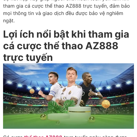
tham gia cá cược thể thao AZ888 trực tuyến, đảm bảo
mọi thông tin và giao dịch đều được bảo vệ nghiêm
ngặt.
Lợi ích nổi bật khi tham gia
cá cược thể thao AZ888
trực tuyến