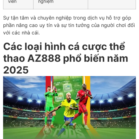
viên
nghiệm
Sự tận tâm và chuyên nghiệp trong dịch vụ hỗ trợ góp
phần nâng cao uy tín và sự tin tưởng của người chơi đối
với các nhà cái.
Các loại hình cá cược thể
thao AZ888 phổ biến năm
2025