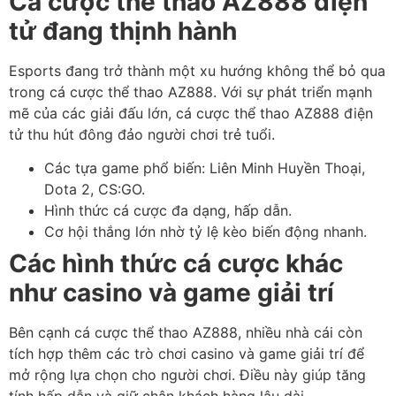
Cá cược thể thao AZ888 điện
tử đang thịnh hành
Esports đang trở thành một xu hướng không thể bỏ qua
trong cá cược thể thao AZ888. Với sự phát triển mạnh
mẽ của các giải đấu lớn, cá cược thể thao AZ888 điện
tử thu hút đông đảo người chơi trẻ tuổi.
Các tựa game phổ biến: Liên Minh Huyền Thoại,
Dota 2, CS:GO.
Hình thức cá cược đa dạng, hấp dẫn.
Cơ hội thắng lớn nhờ tỷ lệ kèo biến động nhanh.
Các hình thức cá cược khác
như casino và game giải trí
Bên cạnh cá cược thể thao AZ888, nhiều nhà cái còn
tích hợp thêm các trò chơi casino và game giải trí để
mở rộng lựa chọn cho người chơi. Điều này giúp tăng