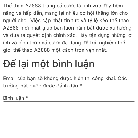
Thể thao AZ888 trong cá cược là lĩnh vực đầy tiềm
năng và hấp dẫn, mang lại nhiều cơ hội thắng lớn cho
người chơi. Việc cập nhật tin tức và tỷ lệ kèo thể thao
AZ888 mới nhất giúp bạn luôn nắm bắt được xu hướng
và đưa ra quyết định chính xác. Hãy tận dụng những lợi
ích và hình thức cá cược đa dạng để trải nghiệm thế
giới thể thao AZ888 một cách trọn vẹn nhất.
Để lại một bình luận
Email của bạn sẽ không được hiển thị công khai.
Các
trường bắt buộc được đánh dấu
*
Bình luận
*