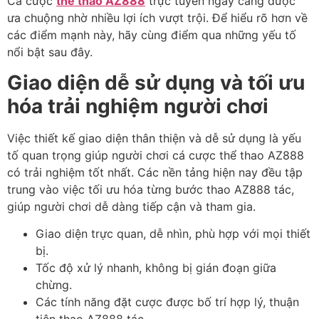
Cá cược
thể thao AZ888
trực tuyến ngày càng được
ưa chuộng nhờ nhiều lợi ích vượt trội. Để hiểu rõ hơn về
các điểm mạnh này, hãy cùng điểm qua những yếu tố
nổi bật sau đây.
Giao diện dễ sử dụng và tối ưu
hóa trải nghiệm người chơi
Việc thiết kế giao diện thân thiện và dễ sử dụng là yếu
tố quan trọng giúp người chơi cá cược thể thao AZ888
có trải nghiệm tốt nhất. Các nền tảng hiện nay đều tập
trung vào việc tối ưu hóa từng bước thao AZ888 tác,
giúp người chơi dễ dàng tiếp cận và tham gia.
Giao diện trực quan, dễ nhìn, phù hợp với mọi thiết
bị.
Tốc độ xử lý nhanh, không bị gián đoạn giữa
chừng.
Các tính năng đặt cược được bố trí hợp lý, thuận