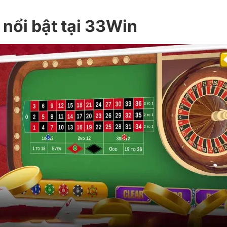
 nổi bật tại 33Win