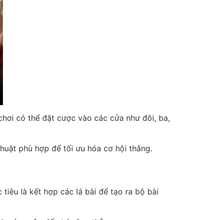
chơi có thể đặt cược vào các cửa như đôi, ba,
huật phù hợp để tối ưu hóa cơ hội thắng.
tiêu là kết hợp các lá bài để tạo ra bộ bài