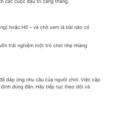
ch các cuộc đấu trí căng thẳng.
ồng) hoặc Hổ – và chờ xem lá bài nào có
uốn trải nghiệm một trò chơi nhẹ nhàng
để đáp ứng nhu cầu của người chơi. Việc cập
 định đúng đắn. Hãy tiếp tục theo dõi và