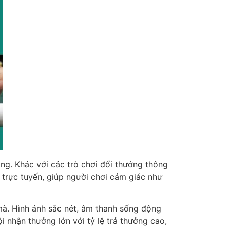
g. Khác với các trò chơi đổi thưởng thông
 trực tuyến, giúp người chơi cảm giác như
mà. Hình ảnh sắc nét, âm thanh sống động
i nhận thưởng lớn với tỷ lệ trả thưởng cao,