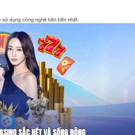
o sử dụng công nghệ tiên tiến nhất.