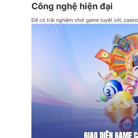
Công nghệ hiện đại
Để có trải nghiệm chơi game tuyệt vời, casin