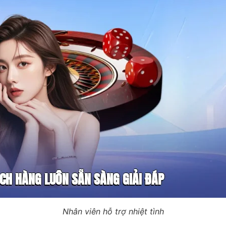
Nhân viên hỗ trợ nhiệt tình