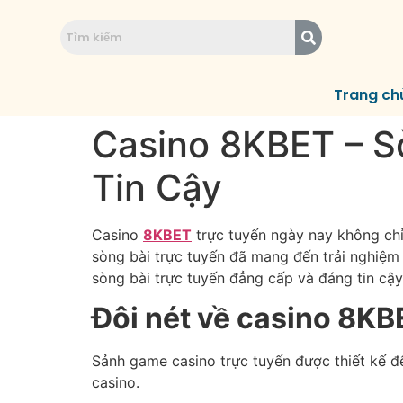
Trang ch
Casino 8KBET – S
Tin Cậy
Casino
8KBET
trực tuyến ngày nay không chỉ 
sòng bài trực tuyến đã mang đến trải nghiệm 
sòng bài trực tuyến đẳng cấp và đáng tin cậy
Đôi nét về casino 8KB
Sảnh game casino trực tuyến được thiết kế đ
casino.