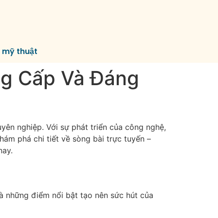
í mỹ thuật
ng Cấp Và Đáng
uyên nghiệp. Với sự phát triển của công nghệ,
ám phá chi tiết về sòng bài trực tuyến –
nay.
là những điểm nổi bật tạo nên sức hút của