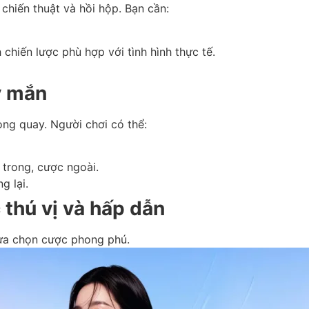
chiến thuật và hồi hộp. Bạn cần:
chiến lược phù hợp với tình hình thực tế.
y mắn
ng quay. Người chơi có thể:
trong, cược ngoài.
g lại.
 thú vị và hấp dẫn
 lựa chọn cược phong phú.