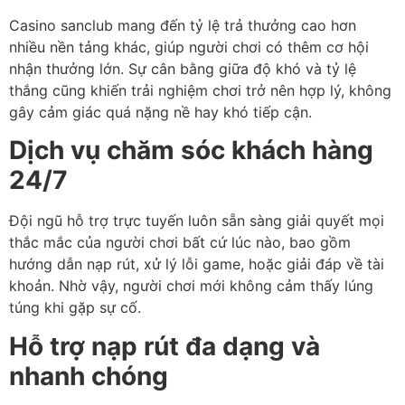
Casino sanclub mang đến tỷ lệ trả thưởng cao hơn
nhiều nền tảng khác, giúp người chơi có thêm cơ hội
nhận thưởng lớn. Sự cân bằng giữa độ khó và tỷ lệ
thắng cũng khiến trải nghiệm chơi trở nên hợp lý, không
gây cảm giác quá nặng nề hay khó tiếp cận.
Dịch vụ chăm sóc khách hàng
24/7
Đội ngũ hỗ trợ trực tuyến luôn sẵn sàng giải quyết mọi
thắc mắc của người chơi bất cứ lúc nào, bao gồm
hướng dẫn nạp rút, xử lý lỗi game, hoặc giải đáp về tài
khoản. Nhờ vậy, người chơi mới không cảm thấy lúng
túng khi gặp sự cố.
Hỗ trợ nạp rút đa dạng và
nhanh chóng