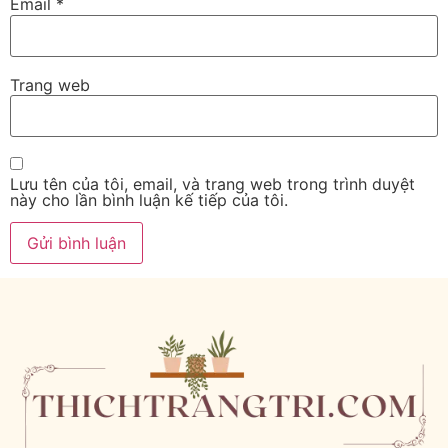
Email
*
Trang web
Lưu tên của tôi, email, và trang web trong trình duyệt
này cho lần bình luận kế tiếp của tôi.