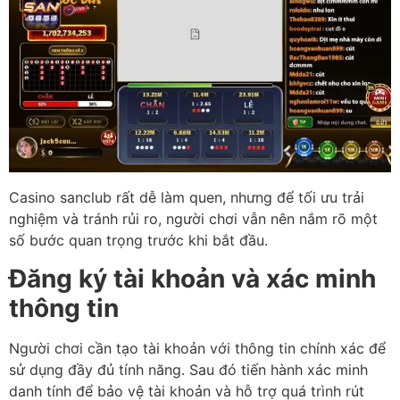
Casino sanclub rất dễ làm quen, nhưng để tối ưu trải
nghiệm và tránh rủi ro, người chơi vẫn nên nắm rõ một
số bước quan trọng trước khi bắt đầu.
Đăng ký tài khoản và xác minh
thông tin
Người chơi cần tạo tài khoản với thông tin chính xác để
sử dụng đầy đủ tính năng. Sau đó tiến hành xác minh
danh tính để bảo vệ tài khoản và hỗ trợ quá trình rút