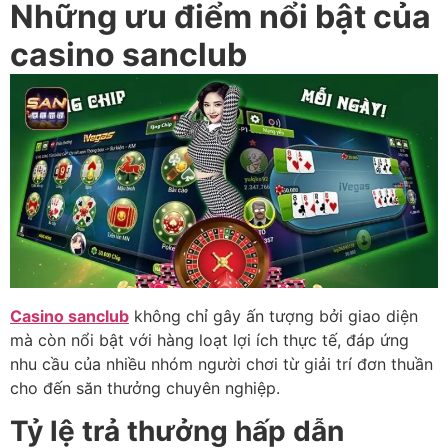
Những ưu điểm nổi bật của
casino sanclub
Casino sanclub
không chỉ gây ấn tượng bởi giao diện
mà còn nổi bật với hàng loạt lợi ích thực tế, đáp ứng
nhu cầu của nhiều nhóm người chơi từ giải trí đơn thuần
cho đến săn thưởng chuyên nghiệp.
Tỷ lệ trả thưởng hấp dẫn