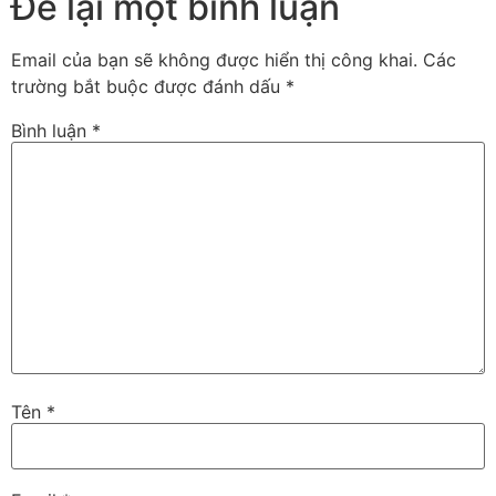
Để lại một bình luận
Email của bạn sẽ không được hiển thị công khai.
Các
trường bắt buộc được đánh dấu
*
Bình luận
*
Tên
*