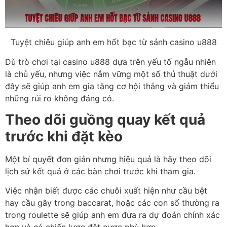
Tuyệt chiêu giúp anh em hốt bạc từ sảnh casino u888
Dù trò chơi tại casino u888 dựa trên yếu tố ngẫu nhiên
là chủ yếu, nhưng việc nắm vững một số thủ thuật dưới
đây sẽ giúp anh em gia tăng cơ hội thắng và giảm thiểu
những rủi ro không đáng có.
Theo dõi guồng quay kết quả
trước khi đặt kèo
Một bí quyết đơn giản nhưng hiệu quả là hãy theo dõi
lịch sử kết quả ở các bàn chơi trước khi tham gia.
Việc nhận biết được các chuỗi xuất hiện như cầu bệt
hay cầu gãy trong baccarat, hoặc các con số thường ra
trong roulette sẽ giúp anh em đưa ra dự đoán chính xác