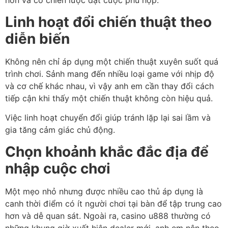
hơn và có chiến lược đặt cược phù hợp.
Linh hoạt đổi chiến thuật theo
diễn biến
Không nên chỉ áp dụng một chiến thuật xuyên suốt quá
trình chơi. Sảnh mang đến nhiều loại game với nhịp độ
và cơ chế khác nhau, vì vậy anh em cần thay đổi cách
tiếp cận khi thấy một chiến thuật không còn hiệu quả.
Việc linh hoạt chuyển đổi giúp tránh lặp lại sai lầm và
gia tăng cảm giác chủ động.
Chọn khoảnh khắc đắc địa để
nhập cuộc chơi
Một mẹo nhỏ nhưng được nhiều cao thủ áp dụng là
canh thời điểm có ít người chơi tại bàn để tập trung cao
hơn và dễ quan sát. Ngoài ra, casino u888 thường có
những khung giờ xuất hiện dealer mới, anh em nên theo