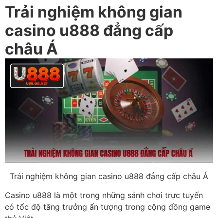
Trải nghiệm không gian
casino u888 đẳng cấp
châu Á
Trải nghiệm không gian casino u888 đẳng cấp châu Á
Casino u888 là một trong những sảnh chơi trực tuyến
có tốc độ tăng trưởng ấn tượng trong cộng đồng game