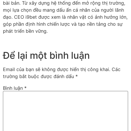
bài bản. Từ xây dựng hệ thống đến mở rộng thị trường,
mọi lựa chọn đều mang dấu ấn cá nhân của người lãnh
đạo. CEO i9bet được xem là nhân vật có ảnh hưởng lớn,
góp phần định hình chiến lược và tạo nền tảng cho sự
phát triển bền vững.
Để lại một bình luận
Email của bạn sẽ không được hiển thị công khai.
Các
trường bắt buộc được đánh dấu
*
Bình luận
*