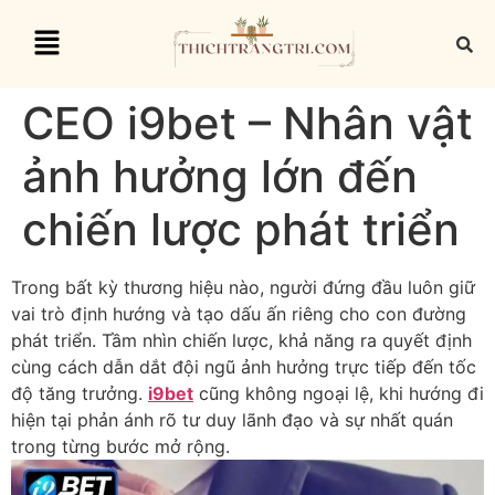
CEO i9bet – Nhân vật
ảnh hưởng lớn đến
chiến lược phát triển
Trong bất kỳ thương hiệu nào, người đứng đầu luôn giữ
vai trò định hướng và tạo dấu ấn riêng cho con đường
phát triển. Tầm nhìn chiến lược, khả năng ra quyết định
cùng cách dẫn dắt đội ngũ ảnh hưởng trực tiếp đến tốc
độ tăng trưởng.
i9bet
cũng không ngoại lệ, khi hướng đi
hiện tại phản ánh rõ tư duy lãnh đạo và sự nhất quán
trong từng bước mở rộng.