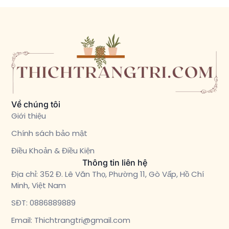
Về chúng tôi
Giới thiệu
Chính sách bảo mật
Điều Khoản & Điều Kiện
Thông tin liên hệ
Địa chỉ: 352 Đ. Lê Văn Thọ, Phường 11, Gò Vấp, Hồ Chí
Minh, Việt Nam
SĐT: 0886889889
Email: Thichtrangtri@gmail.com