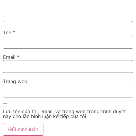
Tên
*
Email
*
Trang web
Lưu tên của tôi, email, và trang web trong trình duyệt
này cho lần bình luận kế tiếp của tôi.