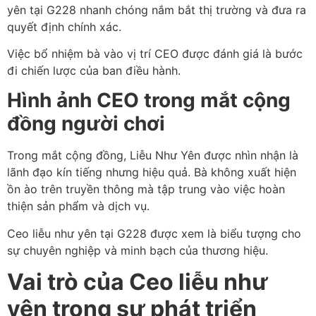
yên tại G228 nhanh chóng nắm bắt thị trường và đưa ra
quyết định chính xác.
Việc bổ nhiệm bà vào vị trí CEO được đánh giá là bước
đi chiến lược của ban điều hành.
Hình ảnh CEO trong mắt cộng
đồng người chơi
Trong mắt cộng đồng, Liễu Như Yên được nhìn nhận là
lãnh đạo kín tiếng nhưng hiệu quả. Bà không xuất hiện
ồn ào trên truyền thông mà tập trung vào việc hoàn
thiện sản phẩm và dịch vụ.
Ceo liễu như yên tại G228 được xem là biểu tượng cho
sự chuyên nghiệp và minh bạch của thương hiệu.
Vai trò của Ceo liễu như
yên trong sự phát triển