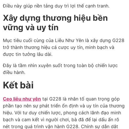
Điều này giúp nền tảng duy trì lợi thế cạnh tranh.
Xây dựng thương hiệu bền
vững và uy tín
Mục tiêu cuối cùng của Liễu Như Yên là xây dựng G228
trở thành thương hiệu cá cược uy tín, minh bạch và
được tin tưởng lâu dài.
Đây là tầm nhìn xuyên suốt trong toàn bộ chiến lược
điều hành.
Kết bài
Ceo liễu như yên
tại G228 là nhân tố quan trọng góp
phần tạo nên sự phát triển ổn định và uy tín của thương
hiệu. Với tư duy chiến lược, phong cách lãnh đạo minh
bạch và cam kết vì người chơi, bà đã để lại dấu ấn rõ
nét trong quá trình vận hành G228. Chính sự dẫn dắt