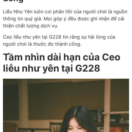
Liễu Như Yên luôn coi phản hồi của người chơi là nguồn
thông tin quý giá. Mọi góp ý đều được ghi nhận để cải
thiện chất lượng dịch vụ.
Ceo liễu như yên tại G228 tin rằng sự hài lòng của
người chơi là thước đo thành công.
Tầm nhìn dài hạn của Ceo
liễu như yên tại G228