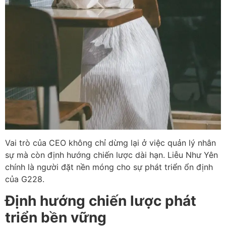
Vai trò của CEO không chỉ dừng lại ở việc quản lý nhân
sự mà còn định hướng chiến lược dài hạn. Liễu Như Yên
chính là người đặt nền móng cho sự phát triển ổn định
của G228.
Định hướng chiến lược phát
triển bền vững