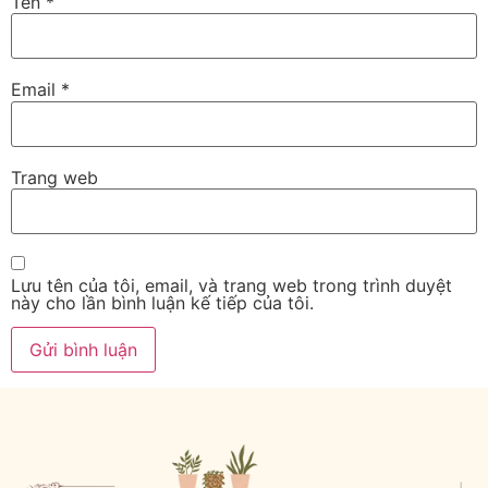
Tên
*
Email
*
Trang web
Lưu tên của tôi, email, và trang web trong trình duyệt
này cho lần bình luận kế tiếp của tôi.