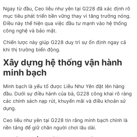
Ngay từ đầu, Ceo liễu như yên tại G228 đã xác định rõ
mục tiêu phát triển bền vững thay vì tăng trưởng nóng.
Điều này thể hiện qua việc đầu tư mạnh vào hệ thống
công nghệ và bảo mật.
Chiến lược này giúp G228 duy trì sự ổn định ngay cả
khi thị trường biến động.
Xây dựng hệ thống vận hành
minh bạch
Minh bạch là yếu tố được Liễu Như Yên đặt lên hàng
đầu. Dưới sự điều hành của bà, G228 công khai rõ ràng
các chính sách nạp rút, khuyến mãi và điều khoản sử
dụng.
Ceo liễu như yên tại G228 tin rằng minh bạch chính là
nền tảng để giữ chân người chơi lâu dài.