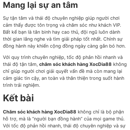
Mang lại sự an tâm
Sự tận tâm và thái độ chuyên nghiệp giúp người chơi
cảm thấy được tôn trọng và chăm sóc như khách VIP.
Bất kể bạn là tân binh hay cao thủ, đội ngũ luôn dành
thời gian lắng nghe và tìm giải pháp tốt nhất. Chính sự
đồng hành này khiến cộng đồng ngày càng gắn bó hơn.
Với quy trình chuyên nghiệp, tốc độ phản hồi nhanh và
thái độ tận tâm,
chăm sóc khách hàng XocDia88
không
chỉ giúp người chơi giải quyết vấn đề mà còn mang lại
cảm giác tin cậy, an toàn và thân thiện trong suốt hành
trình trải nghiệm.
Kết bài
Chăm sóc khách hàng XocDia88
không chỉ là bộ phận
hỗ trợ, mà là “người bạn đồng hành” của mọi game thủ.
Với tốc độ phản hồi nhanh, thái độ chuyên nghiệp và sự