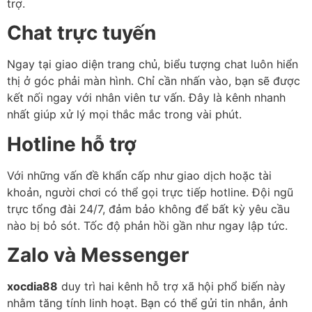
trợ.
Chat trực tuyến
Ngay tại giao diện trang chủ, biểu tượng chat luôn hiển
thị ở góc phải màn hình. Chỉ cần nhấn vào, bạn sẽ được
kết nối ngay với nhân viên tư vấn. Đây là kênh nhanh
nhất giúp xử lý mọi thắc mắc trong vài phút.
Hotline hỗ trợ
Với những vấn đề khẩn cấp như giao dịch hoặc tài
khoản, người chơi có thể gọi trực tiếp hotline. Đội ngũ
trực tổng đài 24/7, đảm bảo không để bất kỳ yêu cầu
nào bị bỏ sót. Tốc độ phản hồi gần như ngay lập tức.
Zalo và Messenger
xocdia88
duy trì hai kênh hỗ trợ xã hội phổ biến này
nhằm tăng tính linh hoạt. Bạn có thể gửi tin nhắn, ảnh