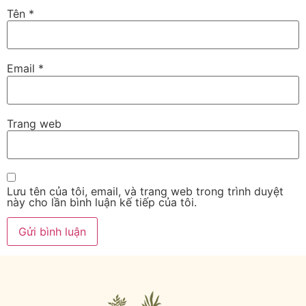
Tên
*
Email
*
Trang web
Lưu tên của tôi, email, và trang web trong trình duyệt
này cho lần bình luận kế tiếp của tôi.