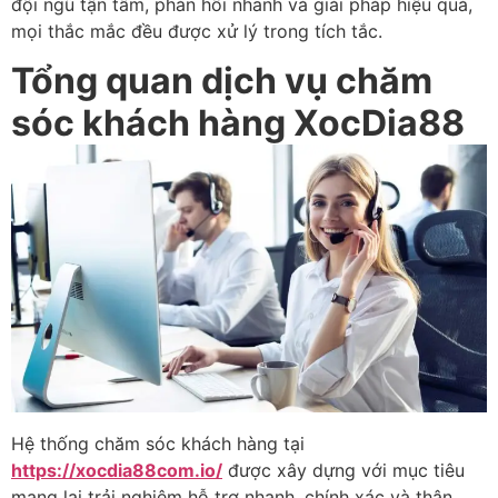
đội ngũ tận tâm, phản hồi nhanh và giải pháp hiệu quả,
mọi thắc mắc đều được xử lý trong tích tắc.
Tổng quan dịch vụ chăm
sóc khách hàng XocDia88
Hệ thống chăm sóc khách hàng tại
https://xocdia88com.io/
được xây dựng với mục tiêu
mang lại trải nghiệm hỗ trợ nhanh, chính xác và thân