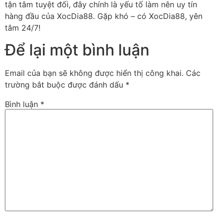
tận tâm tuyệt đối, đây chính là yếu tố làm nên uy tín
hàng đầu của XocDia88. Gặp khó – có XocDia88, yên
tâm 24/7!
Để lại một bình luận
Email của bạn sẽ không được hiển thị công khai.
Các
trường bắt buộc được đánh dấu
*
Bình luận
*