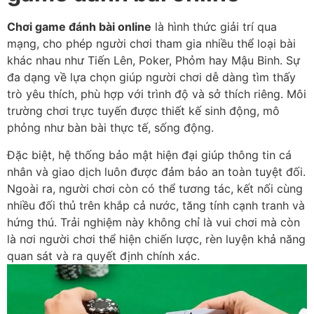
Chơi game đánh bài online
là hình thức giải trí qua
mạng, cho phép người chơi tham gia nhiều thể loại bài
khác nhau như Tiến Lên, Poker, Phỏm hay Mậu Binh. Sự
đa dạng về lựa chọn giúp người chơi dễ dàng tìm thấy
trò yêu thích, phù hợp với trình độ và sở thích riêng. Môi
trường chơi trực tuyến được thiết kế sinh động, mô
phỏng như bàn bài thực tế, sống động.
Đặc biệt, hệ thống bảo mật hiện đại giúp thông tin cá
nhân và giao dịch luôn được đảm bảo an toàn tuyệt đối.
Ngoài ra, người chơi còn có thể tương tác, kết nối cùng
nhiều đối thủ trên khắp cả nước, tăng tính cạnh tranh và
hứng thú. Trải nghiệm này không chỉ là vui chơi mà còn
là nơi người chơi thể hiện chiến lược, rèn luyện khả năng
quan sát và ra quyết định chính xác.