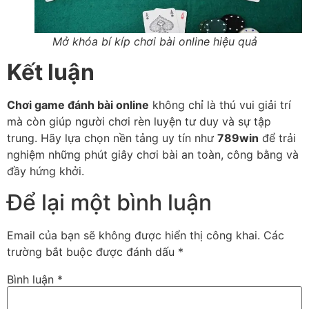
Mở khóa bí kíp chơi bài online hiệu quả
Kết luận
Chơi game đánh bài online
không chỉ là thú vui giải trí
mà còn giúp người chơi rèn luyện tư duy và sự tập
trung. Hãy lựa chọn nền tảng uy tín như
789win
để trải
nghiệm những phút giây chơi bài an toàn, công bằng và
đầy hứng khởi.
Để lại một bình luận
Email của bạn sẽ không được hiển thị công khai.
Các
trường bắt buộc được đánh dấu
*
Bình luận
*