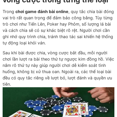
Trong
chơi game đánh bài online
, quy tắc chia bài đóng
vai trò rất quan trọng để đảm bảo công bằng. Tùy từng
trò chơi như Tiến Lên, Poker hay Phỏm, số lượng lá bài
và cách chia sẽ có sự khác biệt rõ rệt. Người chơi cần
ghi nhớ quy trình chia, tránh thao tác sai khiến hệ thống
tự động loại khỏi ván.
Sau khi bài được chia, vòng cược bắt đầu, mỗi người
chơi lần lượt ra bài theo thứ tự ngược kim đồng hồ. Việc
nắm rõ thứ tự này giúp người chơi dễ kiểm soát tình
huống, không bị xử thua oan. Ngoài ra, các thể loại bài
đều có quy tắc riêng về lượt bỏ, lượt đánh và quyền ưu
tiên.