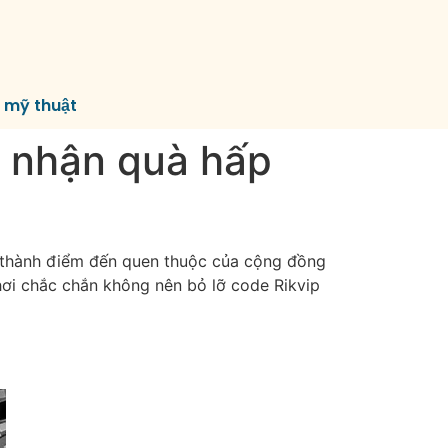
í mỹ thuật
i nhận quà hấp
 thành điểm đến quen thuộc của cộng đồng
chơi chắc chắn không nên bỏ lỡ code Rikvip