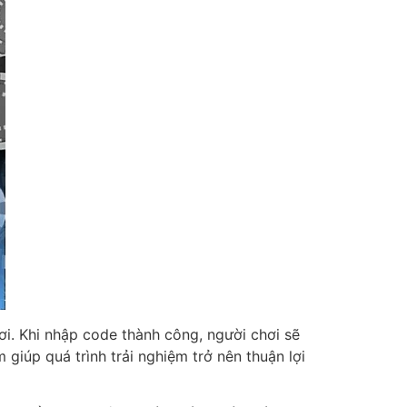
i. Khi nhập code thành công, người chơi sẽ
iúp quá trình trải nghiệm trở nên thuận lợi