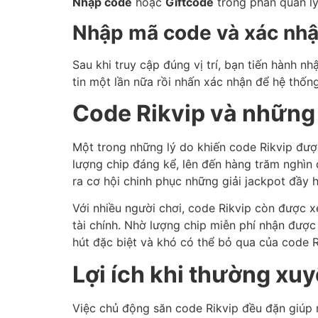
Nhập code
hoặc
Giftcode
trong phần quản lý
Nhập mã code và xác nh
Sau khi truy cập đúng vị trí, bạn tiến hành n
tin một lần nữa rồi nhấn xác nhận để hệ thốn
Code Rikvip và những 
Một trong những lý do khiến code Rikvip đượ
lượng chip đáng kể, lên đến hàng trăm nghìn 
ra cơ hội chinh phục những giải jackpot đầy 
Với nhiều người chơi, code Rikvip còn được 
tài chính. Nhờ lượng chip miễn phí nhận đượ
hút đặc biệt và khó có thể bỏ qua của code R
Lợi ích khi thường xu
Việc chủ động săn code Rikvip đều đặn giúp n