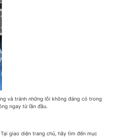
ng và tránh những lỗi không đáng có trong
ông ngay từ lần đầu.
Tại giao diện trang chủ, hãy tìm đến mục