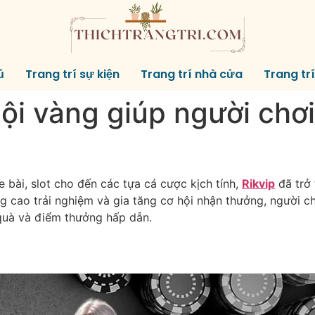
ủ
Trang trí sự kiện
Trang trí nhà cửa
Trang tr
hội vàng giúp người chơ
 bài, slot cho đến các tựa cá cược kịch tính,
Rikvip
đã trở
nâng cao trải nghiệm và gia tăng cơ hội nhận thưởng, người 
 quà và điểm thưởng hấp dẫn.