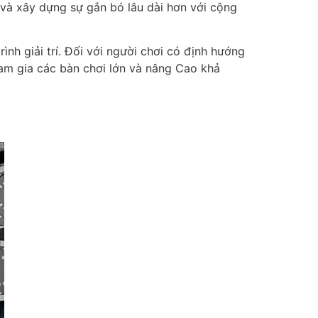
 và xây dựng sự gắn bó lâu dài hơn với cộng
nh giải trí. Đối với người chơi có định hướng
tham gia các bàn chơi lớn và nâng Cao khả