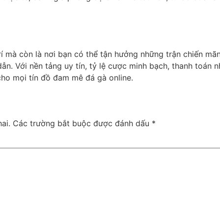
trí mà còn là nơi bạn có thể tận hưởng những trận chiến mã
dẫn. Với nền tảng uy tín, tỷ lệ cược minh bạch, thanh toá
cho mọi tín đồ đam mê đá gà online.
ai.
Các trường bắt buộc được đánh dấu
*