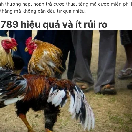
nh thưởng nạp, hoàn trả cược thua, tặng mã cược miễn phí 
 thắng mà không cần đầu tư quá nhiều.
789 hiệu quả và ít rủi ro