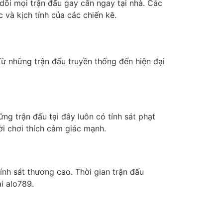
dõi mọi trận đấu gay cấn ngay tại nhà. Các
 và kịch tính của các chiến kê.
ừ những trận đấu truyền thống đến hiện đại
g trận đấu tại đây luôn có tính sát phạt
ời chơi thích cảm giác mạnh.
nh sát thương cao. Thời gian trận đấu
ại alo789.