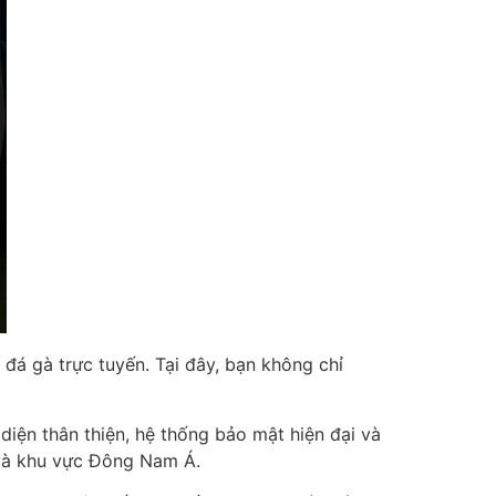
á gà trực tuyến. Tại đây, bạn không chỉ
diện thân thiện, hệ thống bảo mật hiện đại và
 và khu vực Đông Nam Á.