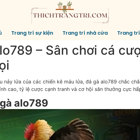
ủ
Trang trí sự kiện
Trang trí nhà cửa
Trang tr
lo789 – Sân chơi cá cượ
ọi
 nảy lửa của các chiến kê máu lửa, đá gà alo789 chắc chắn 
ỉnh cao, tỷ lệ cược cạnh tranh và cơ hội săn thưởng cực h
 gà alo789