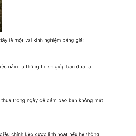
đây là một vài kinh nghiệm đáng giá:
Việc nắm rõ thông tin sẽ giúp bạn đưa ra
– thua trong ngày để đảm bảo bạn không mất
 điều chỉnh kèo cược linh hoạt nếu hệ thống