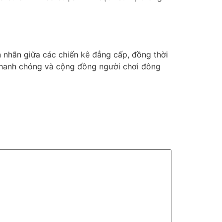
n nhãn giữa các chiến kê đẳng cấp, đồng thời
n nhanh chóng và cộng đồng người chơi đông