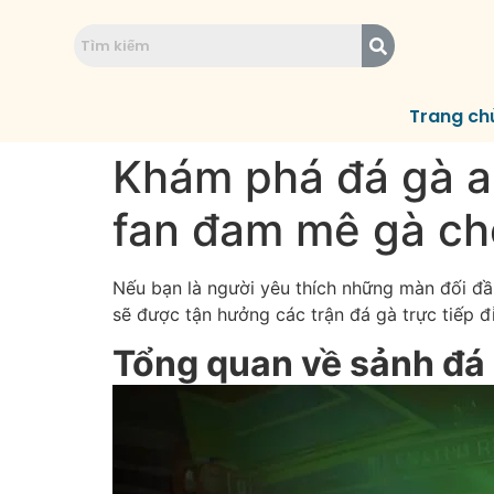
Trang ch
Khám phá đá gà a
fan đam mê gà ch
Nếu bạn là người yêu thích những màn đối đầu
sẽ được tận hưởng các trận đá gà trực tiếp đ
Tổng quan về sảnh đá