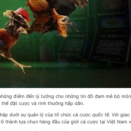
những điểm đến lý tưởng cho những tín đồ đam mê bộ môn đ
thể đặt cược và rinh thưởng hấp dẫn.
háp dưới sự quản lý của tổ chức cá cược quốc tế. Với giao 
trở thành lựa chọn hàng đầu của giới cá cược tại Việt Nam