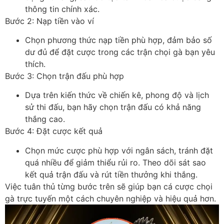
thông tin chính xác.
Bước 2: Nạp tiền vào ví
Chọn phương thức nạp tiền phù hợp, đảm bảo số
dư đủ để đặt cược trong các trận chọi gà bạn yêu
thích.
Bước 3: Chọn trận đấu phù hợp
Dựa trên kiến thức về chiến kê, phong độ và lịch
sử thi đấu, bạn hãy chọn trận đấu có khả năng
thắng cao.
Bước 4: Đặt cược kết quả
Chọn mức cược phù hợp với ngân sách, tránh đặt
quá nhiều để giảm thiểu rủi ro. Theo dõi sát sao
kết quả trận đấu và rút tiền thưởng khi thắng.
Việc tuân thủ từng bước trên sẽ giúp bạn cá cược chọi
gà trực tuyến một cách chuyên nghiệp và hiệu quả hơn.