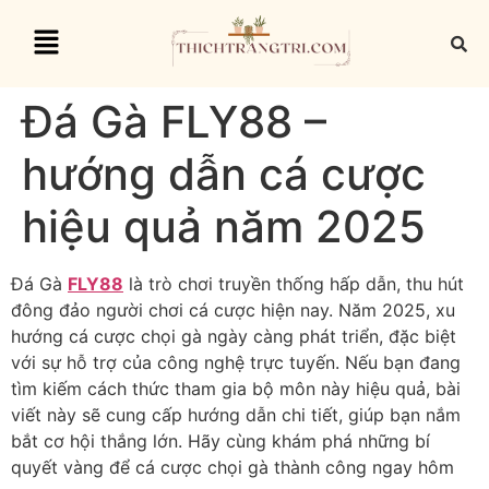
Đá Gà FLY88 –
hướng dẫn cá cược
hiệu quả năm 2025
Đá Gà
FLY88
là trò chơi truyền thống hấp dẫn, thu hút
đông đảo người chơi cá cược hiện nay. Năm 2025, xu
hướng cá cược chọi gà ngày càng phát triển, đặc biệt
với sự hỗ trợ của công nghệ trực tuyến. Nếu bạn đang
tìm kiếm cách thức tham gia bộ môn này hiệu quả, bài
viết này sẽ cung cấp hướng dẫn chi tiết, giúp bạn nắm
bắt cơ hội thắng lớn. Hãy cùng khám phá những bí
quyết vàng để cá cược chọi gà thành công ngay hôm