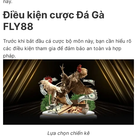
nay.
Điều kiện cược Đá Gà
FLY88
Trước khi bắt đầu cá cược bộ môn này, bạn cần hiểu rõ
các điều kiện tham gia để đảm bảo an toàn và hợp
pháp.
Lựa chọn chiến kê