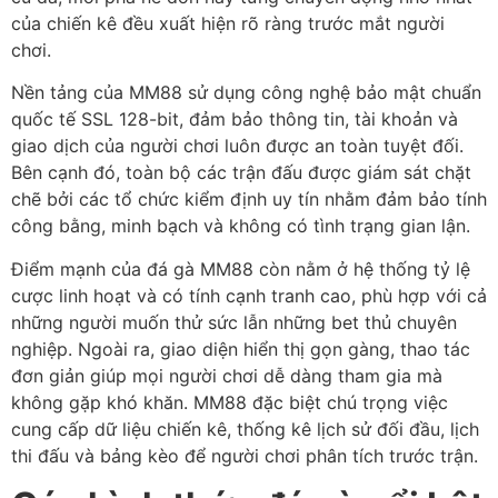
của chiến kê đều xuất hiện rõ ràng trước mắt người
chơi.
Nền tảng của MM88 sử dụng công nghệ bảo mật chuẩn
quốc tế SSL 128-bit, đảm bảo thông tin, tài khoản và
giao dịch của người chơi luôn được an toàn tuyệt đối.
Bên cạnh đó, toàn bộ các trận đấu được giám sát chặt
chẽ bởi các tổ chức kiểm định uy tín nhằm đảm bảo tính
công bằng, minh bạch và không có tình trạng gian lận.
Điểm mạnh của đá gà MM88 còn nằm ở hệ thống tỷ lệ
cược linh hoạt và có tính cạnh tranh cao, phù hợp với cả
những người muốn thử sức lẫn những bet thủ chuyên
nghiệp. Ngoài ra, giao diện hiển thị gọn gàng, thao tác
đơn giản giúp mọi người chơi dễ dàng tham gia mà
không gặp khó khăn. MM88 đặc biệt chú trọng việc
cung cấp dữ liệu chiến kê, thống kê lịch sử đối đầu, lịch
thi đấu và bảng kèo để người chơi phân tích trước trận.