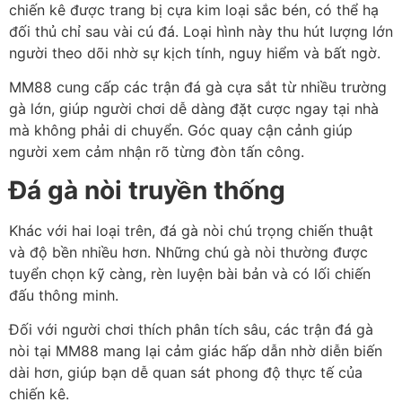
chiến kê được trang bị cựa kim loại sắc bén, có thể hạ
đối thủ chỉ sau vài cú đá. Loại hình này thu hút lượng lớn
người theo dõi nhờ sự kịch tính, nguy hiểm và bất ngờ.
MM88 cung cấp các trận đá gà cựa sắt từ nhiều trường
gà lớn, giúp người chơi dễ dàng đặt cược ngay tại nhà
mà không phải di chuyển. Góc quay cận cảnh giúp
người xem cảm nhận rõ từng đòn tấn công.
Đá gà nòi truyền thống
Khác với hai loại trên, đá gà nòi chú trọng chiến thuật
và độ bền nhiều hơn. Những chú gà nòi thường được
tuyển chọn kỹ càng, rèn luyện bài bản và có lối chiến
đấu thông minh.
Đối với người chơi thích phân tích sâu, các trận đá gà
nòi tại MM88 mang lại cảm giác hấp dẫn nhờ diễn biến
dài hơn, giúp bạn dễ quan sát phong độ thực tế của
chiến kê.