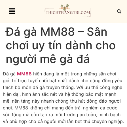
Đá gà MM88 – Sân
chơi uy tín dành cho
người mê gà đá
Đá gà
MM88
hiện đang là một trong những sân chơi
giải trí trực tuyến nổi bật nhất dành cho cộng đồng yêu
thích bộ môn đá gà truyền thống. Với ưu thế công nghệ
hiện đại, hình ảnh sắc nét và hệ thống bảo mật mạnh
mẽ, nền tảng này nhanh chóng thu hút đông đảo người
chơi. MM88 không chỉ mang đến trải nghiệm cá cược
sôi động mà còn tạo ra môi trường an toàn, minh bạch
và phù hợp cho cả người mới lẫn bet thủ chuyên nghiệp.