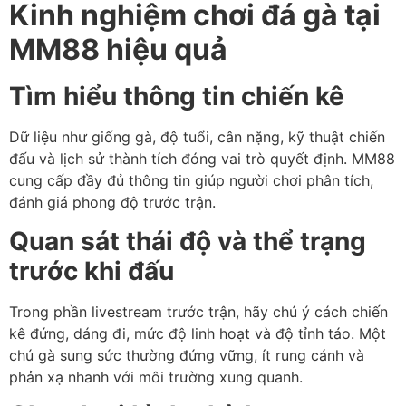
Kinh nghiệm chơi đá gà tại
MM88 hiệu quả
Tìm hiểu thông tin chiến kê
Dữ liệu như giống gà, độ tuổi, cân nặng, kỹ thuật chiến
đấu và lịch sử thành tích đóng vai trò quyết định. MM88
cung cấp đầy đủ thông tin giúp người chơi phân tích,
đánh giá phong độ trước trận.
Quan sát thái độ và thể trạng
trước khi đấu
Trong phần livestream trước trận, hãy chú ý cách chiến
kê đứng, dáng đi, mức độ linh hoạt và độ tỉnh táo. Một
chú gà sung sức thường đứng vững, ít rung cánh và
phản xạ nhanh với môi trường xung quanh.