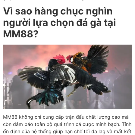
Vì sao hàng chục nghìn
người lựa chọn đá gà tại
MM88?
MM88 không chỉ cung cấp trận đấu chất lượng cao mà
còn đảm bảo toàn bộ quá trình cá cược minh bạch. Tính
ổn định của hệ thống giúp hạn chế tối đa lag và mất kết