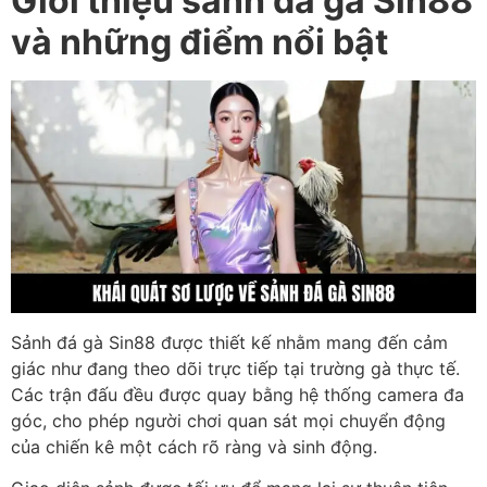
Giới thiệu sảnh đá gà Sin88
và những điểm nổi bật
Sảnh đá gà Sin88 được thiết kế nhằm mang đến cảm
giác như đang theo dõi trực tiếp tại trường gà thực tế.
Các trận đấu đều được quay bằng hệ thống camera đa
góc, cho phép người chơi quan sát mọi chuyển động
của chiến kê một cách rõ ràng và sinh động.