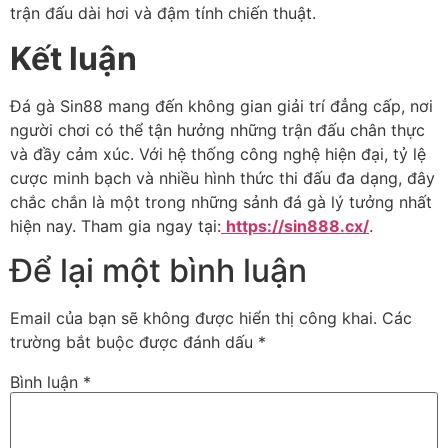
trận đấu dài hơi và đậm tính chiến thuật.
Kết luận
Đá gà Sin88 mang đến không gian giải trí đẳng cấp, nơi
người chơi có thể tận hưởng những trận đấu chân thực
và đầy cảm xúc. Với hệ thống công nghệ hiện đại, tỷ lệ
cược minh bạch và nhiều hình thức thi đấu đa dạng, đây
chắc chắn là một trong những sảnh đá gà lý tưởng nhất
hiện nay. Tham gia ngay tại:
https://sin888.cx/
.
Để lại một bình luận
Email của bạn sẽ không được hiển thị công khai.
Các
trường bắt buộc được đánh dấu
*
Bình luận
*