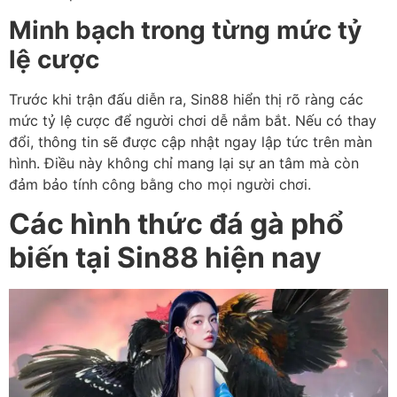
Minh bạch trong từng mức tỷ
lệ cược
Trước khi trận đấu diễn ra, Sin88 hiển thị rõ ràng các
mức tỷ lệ cược để người chơi dễ nắm bắt. Nếu có thay
đổi, thông tin sẽ được cập nhật ngay lập tức trên màn
hình. Điều này không chỉ mang lại sự an tâm mà còn
đảm bảo tính công bằng cho mọi người chơi.
Các hình thức đá gà phổ
biến tại Sin88 hiện nay