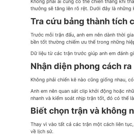
Không phải ai cũng có thể chiến thắng khi t
thưởng sẽ tăng lên rõ rệt. Dưới đây là những
Tra cứu bảng thành tích 
Trước mỗi trận đấu, anh em nên dành thời gia
bền tốt thường chiếm ưu thế trong những hiệ
Dữ liệu từ các trận trước giúp anh em đánh 
Nhận diện phong cách ra
Không phải chiến kê nào cũng giống nhau, có 
Anh em nên quan sát clip khởi động hoặc nhữn
nhanh và kiểm soát nhịp trận tốt, đó có thể 
Biết chọn trận và không 
Thay vì vào tất cả các trận một cách liên tục
về lịch sử.