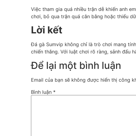
Việc tham gia quá nhiều trận dễ khiến anh em
chơi, bỏ qua trận quá cân bằng hoặc thiếu dữ 
Lời kết
Đá gà Sumvip không chỉ là trò chơi mang tính
chiến thắng. Với luật chơi rõ ràng, sảnh đấu 
Để lại một bình luận
Email của bạn sẽ không được hiển thị công kh
Bình luận
*