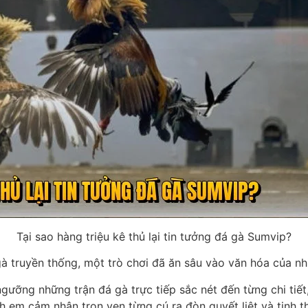
Tại sao hàng triệu kê thủ lại tin tưởng đá gà Sumvip?
à truyền thống, một trò chơi đã ăn sâu vào văn hóa của 
gưỡng những trận đá gà trực tiếp sắc nét đến từng chi tiế
h em cảm nhận trọn vẹn từng cú ra đòn quyết liệt và tinh t