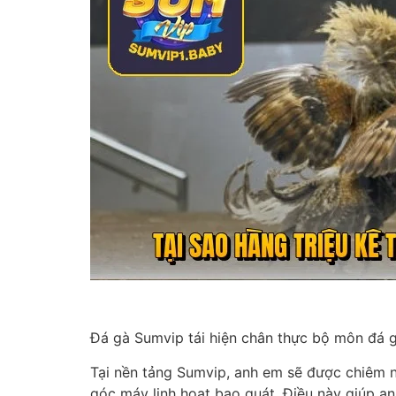
Đá gà Sumvip tái hiện chân thực bộ môn đá g
Tại nền tảng Sumvip, anh em sẽ được chiêm n
góc máy linh hoạt bao quát. Điều này giúp an