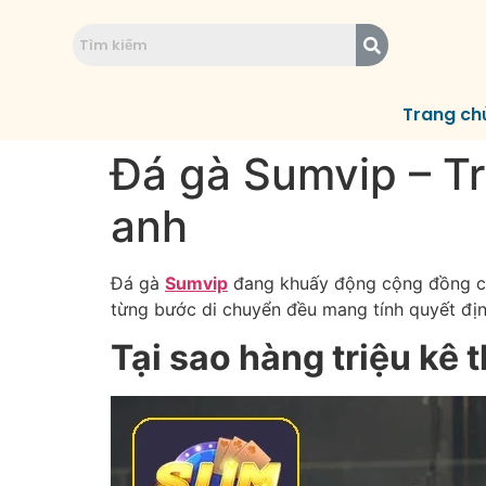
Trang ch
Đá gà Sumvip – Tr
anh
Đá gà
Sumvip
đang khuấy động cộng đồng cượ
từng bước di chuyển đều mang tính quyết định
Tại sao hàng triệu kê 