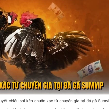
uyệt chiêu soi kèo chuẩn xác từ chuyên gia tại đá gà Sumv