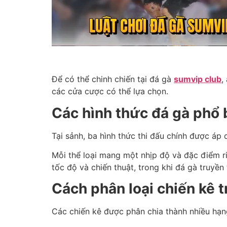
Để có thể chinh chiến tại đá gà
sumvip club
,
các cửa cược có thể lựa chọn.
Các hình thức đá gà phổ
Tại sảnh, ba hình thức thi đấu chính được áp
Mỗi thể loại mang một nhịp độ và đặc điểm r
tốc độ và chiến thuật, trong khi đá gà truyề
Cách phân loại chiến kê t
Các chiến kê được phân chia thành nhiều h