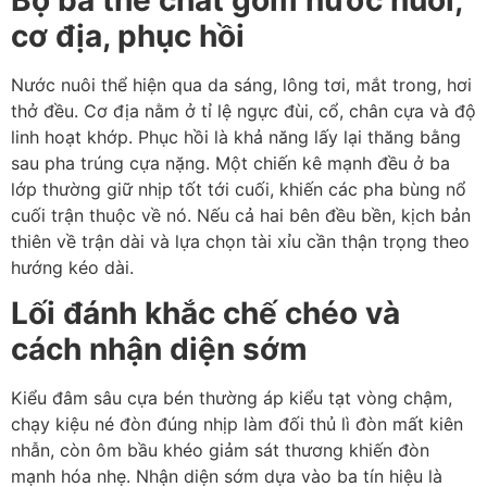
cơ địa, phục hồi
Nước nuôi thể hiện qua da sáng, lông tơi, mắt trong, hơi
thở đều. Cơ địa nằm ở tỉ lệ ngực đùi, cổ, chân cựa và độ
linh hoạt khớp. Phục hồi là khả năng lấy lại thăng bằng
sau pha trúng cựa nặng. Một chiến kê mạnh đều ở ba
lớp thường giữ nhịp tốt tới cuối, khiến các pha bùng nổ
cuối trận thuộc về nó. Nếu cả hai bên đều bền, kịch bản
thiên về trận dài và lựa chọn tài xỉu cần thận trọng theo
hướng kéo dài.
Lối đánh khắc chế chéo và
cách nhận diện sớm
Kiểu đâm sâu cựa bén thường áp kiểu tạt vòng chậm,
chạy kiệu né đòn đúng nhịp làm đối thủ lì đòn mất kiên
nhẫn, còn ôm bầu khéo giảm sát thương khiến đòn
mạnh hóa nhẹ. Nhận diện sớm dựa vào ba tín hiệu là