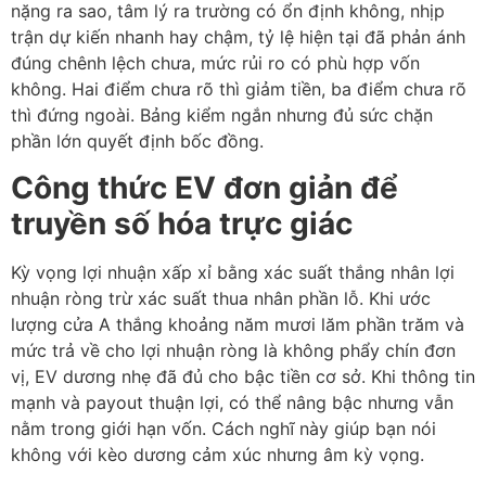
nặng ra sao, tâm lý ra trường có ổn định không, nhịp
trận dự kiến nhanh hay chậm, tỷ lệ hiện tại đã phản ánh
đúng chênh lệch chưa, mức rủi ro có phù hợp vốn
không. Hai điểm chưa rõ thì giảm tiền, ba điểm chưa rõ
thì đứng ngoài. Bảng kiểm ngắn nhưng đủ sức chặn
phần lớn quyết định bốc đồng.
Công thức EV đơn giản để
truyền số hóa trực giác
Kỳ vọng lợi nhuận xấp xỉ bằng xác suất thắng nhân lợi
nhuận ròng trừ xác suất thua nhân phần lỗ. Khi ước
lượng cửa A thắng khoảng năm mươi lăm phần trăm và
mức trả về cho lợi nhuận ròng là không phẩy chín đơn
vị, EV dương nhẹ đã đủ cho bậc tiền cơ sở. Khi thông tin
mạnh và payout thuận lợi, có thể nâng bậc nhưng vẫn
nằm trong giới hạn vốn. Cách nghĩ này giúp bạn nói
không với kèo dương cảm xúc nhưng âm kỳ vọng.