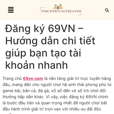
Đăng ký 69VN –
Hướng dẫn chi tiết
giúp bạn tạo tài
khoản nhanh
Trang chủ
69vn com
là nền tảng giải trí trực tuyến hàng
đầu, mang đến cho người chơi hệ sinh thái phong phú từ
game bài, bắn cá, đá gà, xổ số đến vô số trò chơi đổi
thưởng hấp dẫn khác. Vì vậy, việc đăng ký 69VN chính
là bước đầu tiên và quan trọng nhất để người chơi bắt
đầu hành trình giải trí trọn vẹn với nhiều ưu đãi độc