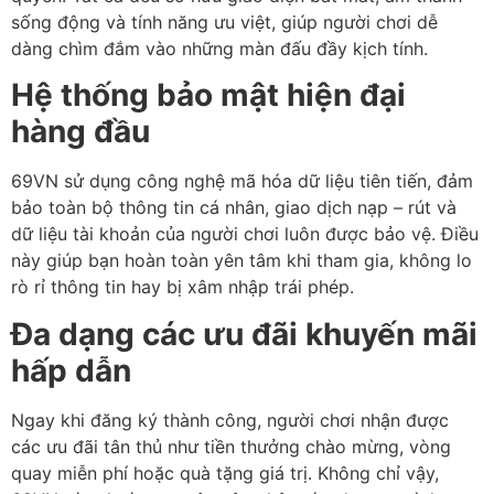
sống động và tính năng ưu việt, giúp người chơi dễ
dàng chìm đắm vào những màn đấu đầy kịch tính.
Hệ thống bảo mật hiện đại
hàng đầu
69VN sử dụng công nghệ mã hóa dữ liệu tiên tiến, đảm
bảo toàn bộ thông tin cá nhân, giao dịch nạp – rút và
dữ liệu tài khoản của người chơi luôn được bảo vệ. Điều
này giúp bạn hoàn toàn yên tâm khi tham gia, không lo
rò rỉ thông tin hay bị xâm nhập trái phép.
Đa dạng các ưu đãi khuyến mãi
hấp dẫn
Ngay khi đăng ký thành công, người chơi nhận được
các ưu đãi tân thủ như tiền thưởng chào mừng, vòng
quay miễn phí hoặc quà tặng giá trị. Không chỉ vậy,