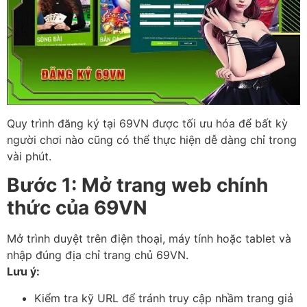
Quy trình đăng ký tại 69VN được tối ưu hóa để bất kỳ
người chơi nào cũng có thể thực hiện dễ dàng chỉ trong
vài phút.
Bước 1: Mở trang web chính
thức của 69VN
Mở trình duyệt trên điện thoại, máy tính hoặc tablet và
nhập đúng địa chỉ trang chủ 69VN.
Lưu ý:
Kiểm tra kỹ URL để tránh truy cập nhầm trang giả