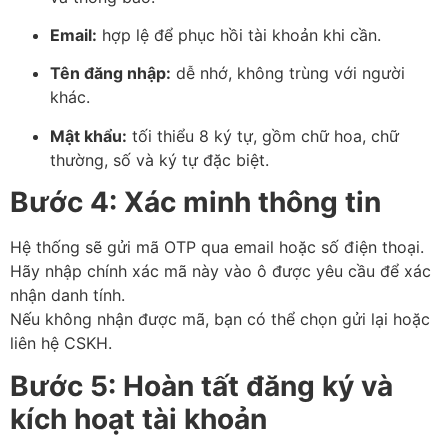
Email:
hợp lệ để phục hồi tài khoản khi cần.
Tên đăng nhập:
dễ nhớ, không trùng với người
khác.
Mật khẩu:
tối thiểu 8 ký tự, gồm chữ hoa, chữ
thường, số và ký tự đặc biệt.
Bước 4: Xác minh thông tin
Hệ thống sẽ gửi mã OTP qua email hoặc số điện thoại.
Hãy nhập chính xác mã này vào ô được yêu cầu để xác
nhận danh tính.
Nếu không nhận được mã, bạn có thể chọn gửi lại hoặc
liên hệ CSKH.
Bước 5: Hoàn tất đăng ký và
kích hoạt tài khoản