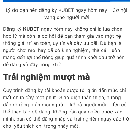
Lý do bạn nên đăng ký KUBET ngay hôm nay – Cơ hội
vàng cho người mới
Đăng ký
KUBET
ngay hôm nay không chỉ là lựa chọn
hợp lý mà còn là cơ hội để bạn tham gia vào một hệ
thống giải trí an toàn, uy tín và đầy ưu đãi. Dù bạn là
người chơi mới hay đã có kinh nghiệm, nhà cái luôn
mang đến lợi thế riêng giúp quá trình khởi đầu trở nên
dễ dàng và đầy hứng khởi.
Trải nghiệm mượt mà
Quy trình đăng ký tài khoản được tối giản đến mức chỉ
mất chưa đầy một phút. Giao diện thân thiện, hướng
dẫn rõ ràng giúp mọi người – kể cả người mới – đều có
thể thao tác dễ dàng. Không cần quá nhiều bước xác
minh, bạn có thể đăng nhập và trải nghiệm ngay các trò
chơi yêu thích chỉ trong nháy mắt.