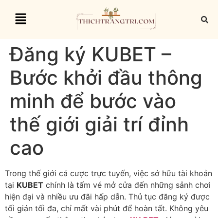
Đăng ký KUBET –
Bước khởi đầu thông
minh để bước vào
thế giới giải trí đỉnh
cao
Trong thế giới cá cược trực tuyến, việc sở hữu tài khoản
tại
KUBET
chính là tấm vé mở cửa đến những sảnh chơi
hiện đại và nhiều ưu đãi hấp dẫn. Thủ tục đăng ký được
tối giản tối đa, chỉ mất vài phút để hoàn tất. Không yêu