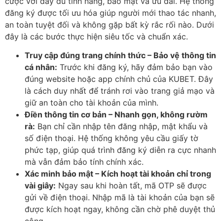
cược với đầy đủ tính năng, bảo mật và ưu đãi. Hệ thống
đăng ký được tối ưu hóa giúp người mới thao tác nhanh,
an toàn tuyệt đối và không gặp bất kỳ rắc rối nào. Dưới
đây là các bước thực hiện siêu tốc và chuẩn xác.
Truy cập đúng trang chính thức – Bảo vệ thông tin
cá nhân:
Trước khi đăng ký, hãy đảm bảo bạn vào
đúng website hoặc app chính chủ của KUBET. Đây
là cách duy nhất để tránh rơi vào trang giả mạo và
giữ an toàn cho tài khoản của mình.
Điền thông tin cơ bản – Nhanh gọn, không rườm
rà:
Bạn chỉ cần nhập tên đăng nhập, mật khẩu và
số điện thoại. Hệ thống không yêu cầu giấy tờ
phức tạp, giúp quá trình đăng ký diễn ra cực nhanh
mà vẫn đảm bảo tính chính xác.
Xác minh bảo mật – Kích hoạt tài khoản chỉ trong
vài giây:
Ngay sau khi hoàn tất, mã OTP sẽ được
gửi về điện thoại. Nhập mã là tài khoản của bạn sẽ
được kích hoạt ngay, không cần chờ phê duyệt thủ