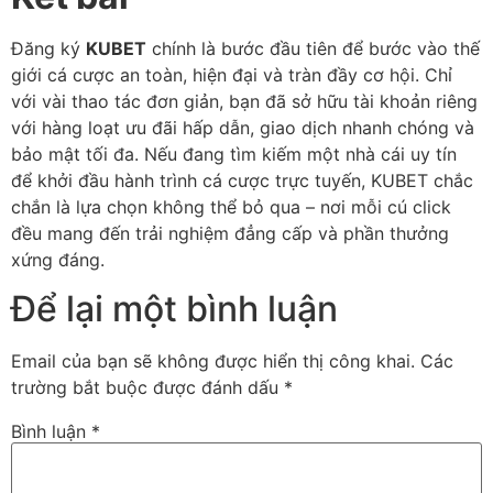
Đăng ký
KUBET
chính là bước đầu tiên để bước vào thế
giới cá cược an toàn, hiện đại và tràn đầy cơ hội. Chỉ
với vài thao tác đơn giản, bạn đã sở hữu tài khoản riêng
với hàng loạt ưu đãi hấp dẫn, giao dịch nhanh chóng và
bảo mật tối đa. Nếu đang tìm kiếm một nhà cái uy tín
để khởi đầu hành trình cá cược trực tuyến, KUBET chắc
chắn là lựa chọn không thể bỏ qua – nơi mỗi cú click
đều mang đến trải nghiệm đẳng cấp và phần thưởng
xứng đáng.
Để lại một bình luận
Email của bạn sẽ không được hiển thị công khai.
Các
trường bắt buộc được đánh dấu
*
Bình luận
*