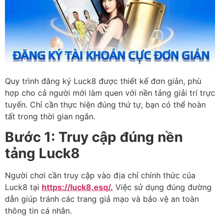
Quy trình đăng ký Luck8 được thiết kế đơn giản, phù
hợp cho cả người mới làm quen với nền tảng giải trí trực
tuyến. Chỉ cần thực hiện đúng thứ tự, bạn có thể hoàn
tất trong thời gian ngắn.
Bước 1: Truy cập đúng nền
tảng Luck8
Người chơi cần truy cập vào địa chỉ chính thức của
Luck8 tại
https://luck8.esq/.
Việc sử dụng đúng đường
dẫn giúp tránh các trang giả mạo và bảo vệ an toàn
thông tin cá nhân.