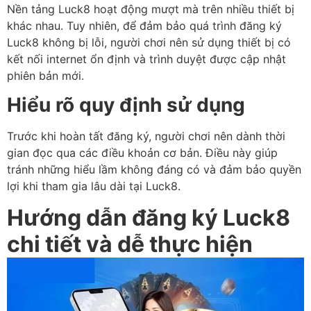
Nền tảng Luck8 hoạt động mượt mà trên nhiều thiết bị
khác nhau. Tuy nhiên, để đảm bảo quá trình đăng ký
Luck8 không bị lỗi, người chơi nên sử dụng thiết bị có
kết nối internet ổn định và trình duyệt được cập nhật
phiên bản mới.
Hiểu rõ quy định sử dụng
Trước khi hoàn tất đăng ký, người chơi nên dành thời
gian đọc qua các điều khoản cơ bản. Điều này giúp
tránh những hiểu lầm không đáng có và đảm bảo quyền
lợi khi tham gia lâu dài tại Luck8.
Hướng dẫn đăng ký Luck8
chi tiết và dễ thực hiện