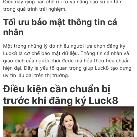
Điều này giúp hạn chế rủi ro và nâng cao sự an tâm
trong quá trình trải nghiệm.
Tối ưu bảo mật thông tin cá
nhân
Một trong những lý do nhiều người lựa chọn đăng ký
Luck8 là cơ chế bảo mật dữ liệu. Thông tin cá nhân và
giao dịch của người chơi được mã hóa theo tiêu chuẩn
hiện đại. Đây là yếu tố quan trọng giúp Luck8 tạo dựng
uy tín lâu dài trên thị trường.
Điều kiện cần chuẩn bị
trước khi đăng ký Luck8