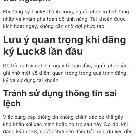
Khi đăng ký Luck8 thành công, người chơi có thể đăng
nhập và khám phá toàn bộ tính năng. Tài khoản được
kích hoạt ngay, không cần chờ đợi phức tạp.
Lưu ý quan trọng khi đăng
ký Luck8 lần đầu
Để tối ưu trải nghiệm ngay từ ban đầu, người chơi cần
ghi nhớ một số điểm quan trọng trong quá trình đăng
ký và sử dụng tài khoản.
Tránh sử dụng thông tin sai
lệch
Việc cung cấp thông tin không chính xác có thể gây
khó khăn khi xác minh hoặc hỗ trợ sau này. Do đó, khi
đăng ký Luck8, người chơi nên đảm bảo mọi dữ liệu đều