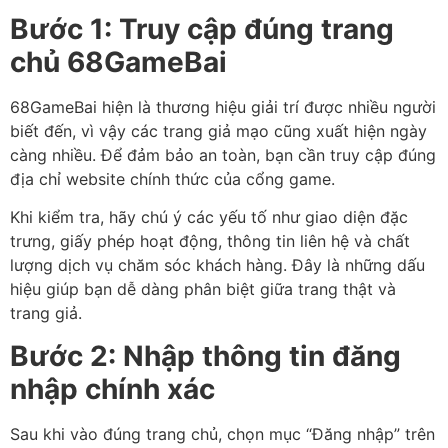
Bước 1: Truy cập đúng trang
chủ 68GameBai
68GameBai hiện là thương hiệu giải trí được nhiều người
biết đến, vì vậy các trang giả mạo cũng xuất hiện ngày
càng nhiều. Để đảm bảo an toàn, bạn cần truy cập đúng
địa chỉ website chính thức của cổng game.
Khi kiểm tra, hãy chú ý các yếu tố như giao diện đặc
trưng, giấy phép hoạt động, thông tin liên hệ và chất
lượng dịch vụ chăm sóc khách hàng. Đây là những dấu
hiệu giúp bạn dễ dàng phân biệt giữa trang thật và
trang giả.
Bước 2: Nhập thông tin đăng
nhập chính xác
Sau khi vào đúng trang chủ, chọn mục “Đăng nhập” trên