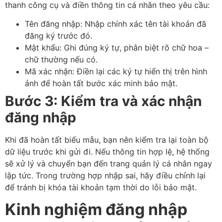
thanh công cụ và điền thông tin cá nhân theo yêu cầu:
Tên đăng nhập: Nhập chính xác tên tài khoản đã
đăng ký trước đó.
Mật khẩu: Ghi đúng ký tự, phân biệt rõ chữ hoa –
chữ thường nếu có.
Mã xác nhận: Điền lại các ký tự hiển thị trên hình
ảnh để hoàn tất bước xác minh bảo mật.
Bước 3: Kiểm tra và xác nhận
đăng nhập
Khi đã hoàn tất biểu mẫu, bạn nên kiểm tra lại toàn bộ
dữ liệu trước khi gửi đi. Nếu thông tin hợp lệ, hệ thống
sẽ xử lý và chuyển bạn đến trang quản lý cá nhân ngay
lập tức. Trong trường hợp nhập sai, hãy điều chỉnh lại
để tránh bị khóa tài khoản tạm thời do lỗi bảo mật.
Kinh nghiệm đăng nhập