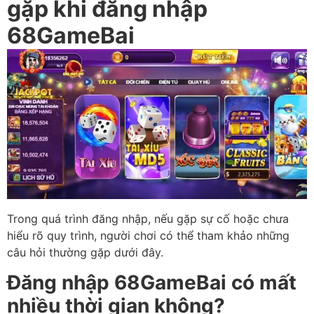
gặp khi đăng nhập
68GameBai
Trong quá trình đăng nhập, nếu gặp sự cố hoặc chưa
hiểu rõ quy trình, người chơi có thể tham khảo những
câu hỏi thường gặp dưới đây.
Đăng nhập 68GameBai có mất
nhiều thời gian không?