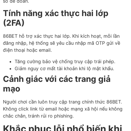
số dễ đoán.
Tính năng xác thực hai lớp
(2FA)
86BET hỗ trợ xác thực hai lớp. Khi kích hoạt, mỗi lần
đăng nhập, hệ thống sẽ yêu cầu nhập mã OTP gửi về
điện thoại hoặc email.
Tăng cường bảo vệ chống truy cập trái phép.
Giảm nguy cơ mất tài khoản khi lộ mật khẩu.
Cảnh giác với các trang giả
mạo
Người chơi cần luôn truy cập trang chính thức 86BET.
Không click link từ email hoặc mạng xã hội nếu không
chắc chắn, tránh rủi ro phishing.
Khắc phục lỗi phổ biến khi