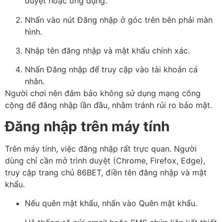
duyệt hoặc ứng dụng.
Nhấn vào nút Đăng nhập ở góc trên bên phải màn
hình.
Nhập tên đăng nhập và mật khẩu chính xác.
Nhấn Đăng nhập để truy cập vào tài khoản cá
nhân.
Người chơi nên đảm bảo không sử dụng mạng công
cộng để đăng nhập lần đầu, nhằm tránh rủi ro bảo mật.
Đăng nhập trên máy tính
Trên máy tính, việc đăng nhập rất trực quan. Người
dùng chỉ cần mở trình duyệt (Chrome, Firefox, Edge),
truy cập trang chủ 86BET, điền tên đăng nhập và mật
khẩu.
Nếu quên mật khẩu, nhấn vào Quên mật khẩu.