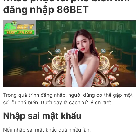
đăng nhập 86BET
Trong quá trình đăng nhập, người dùng có thể gặp một
số lỗi phổ biến. Dưới đây là cách xử lý chi tiết.
Nhập sai mật khẩu
Nếu nhập sai mật khẩu quá nhiều lần: