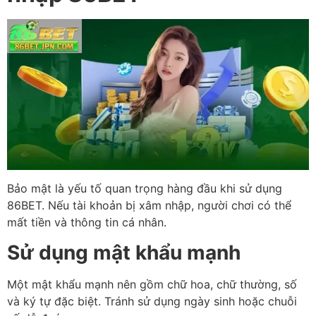
Bảo mật là yếu tố quan trọng hàng đầu khi sử dụng
86BET. Nếu tài khoản bị xâm nhập, người chơi có thể
mất tiền và thông tin cá nhân.
Sử dụng mật khẩu mạnh
Một mật khẩu mạnh nên gồm chữ hoa, chữ thường, số
và ký tự đặc biệt. Tránh sử dụng ngày sinh hoặc chuỗi