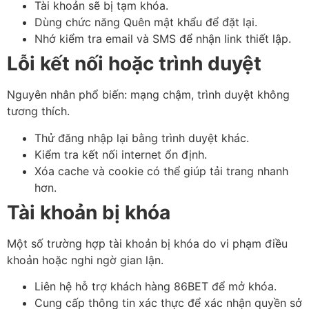
Tài khoản sẽ bị tạm khóa.
Dùng chức năng Quên mật khẩu để đặt lại.
Nhớ kiểm tra email và SMS để nhận link thiết lập.
Lỗi kết nối hoặc trình duyệt
Nguyên nhân phổ biến: mạng chậm, trình duyệt không
tương thích.
Thử đăng nhập lại bằng trình duyệt khác.
Kiểm tra kết nối internet ổn định.
Xóa cache và cookie có thể giúp tải trang nhanh
hơn.
Tài khoản bị khóa
Một số trường hợp tài khoản bị khóa do vi phạm điều
khoản hoặc nghi ngờ gian lận.
Liên hệ hỗ trợ khách hàng 86BET để mở khóa.
Cung cấp thông tin xác thực để xác nhận quyền sở