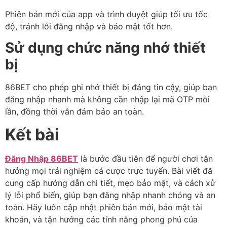
Phiên bản mới của app và trình duyệt giúp tối ưu tốc
độ, tránh lỗi đăng nhập và bảo mật tốt hơn.
Sử dụng chức năng nhớ thiết
bị
86BET cho phép ghi nhớ thiết bị đáng tin cậy, giúp bạn
đăng nhập nhanh mà không cần nhập lại mã OTP mỗi
lần, đồng thời vẫn đảm bảo an toàn.
Kết bài
Đăng Nhập 86BET
là bước đầu tiên để người chơi tận
hưởng mọi trải nghiệm cá cược trực tuyến. Bài viết đã
cung cấp hướng dẫn chi tiết, mẹo bảo mật, và cách xử
lý lỗi phổ biến, giúp bạn đăng nhập nhanh chóng và an
toàn. Hãy luôn cập nhật phiên bản mới, bảo mật tài
khoản, và tận hưởng các tính năng phong phú của