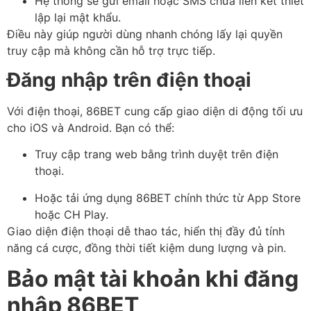
Hệ thống sẽ gửi email hoặc SMS chứa liên kết thiết
lập lại mật khẩu.
Điều này giúp người dùng nhanh chóng lấy lại quyền
truy cập mà không cần hỗ trợ trực tiếp.
Đăng nhập trên điện thoại
Với điện thoại, 86BET cung cấp giao diện di động tối ưu
cho iOS và Android. Bạn có thể:
Truy cập trang web bằng trình duyệt trên điện
thoại.
Hoặc tải ứng dụng 86BET chính thức từ App Store
hoặc CH Play.
Giao diện điện thoại dễ thao tác, hiển thị đầy đủ tính
năng cá cược, đồng thời tiết kiệm dung lượng và pin.
Bảo mật tài khoản khi đăng
nhập 86BET