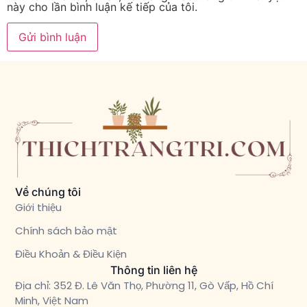
này cho lần bình luận kế tiếp của tôi.
Về chúng tôi
Giới thiệu
Chính sách bảo mật
Điều Khoản & Điều Kiện
Thông tin liên hệ
Địa chỉ: 352 Đ. Lê Văn Thọ, Phường 11, Gò Vấp, Hồ Chí
Minh, Việt Nam