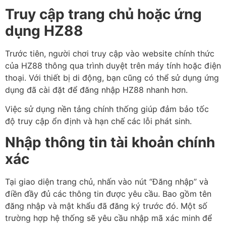
Truy cập trang chủ hoặc ứng
dụng HZ88
Trước tiên, người chơi truy cập vào website chính thức
của HZ88 thông qua trình duyệt trên máy tính hoặc điện
thoại. Với thiết bị di động, bạn cũng có thể sử dụng ứng
dụng đã cài đặt để đăng nhập HZ88 nhanh hơn.
Việc sử dụng nền tảng chính thống giúp đảm bảo tốc
độ truy cập ổn định và hạn chế các lỗi phát sinh.
Nhập thông tin tài khoản chính
xác
Tại giao diện trang chủ, nhấn vào nút “Đăng nhập” và
điền đầy đủ các thông tin được yêu cầu. Bao gồm tên
đăng nhập và mật khẩu đã đăng ký trước đó. Một số
trường hợp hệ thống sẽ yêu cầu nhập mã xác minh để