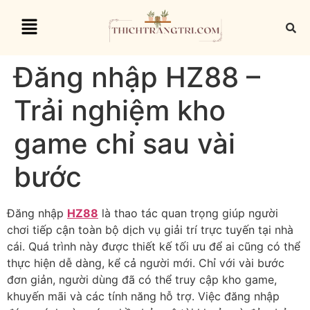
Đăng nhập HZ88 –
Trải nghiệm kho
game chỉ sau vài
bước
Đăng nhập
HZ88
là thao tác quan trọng giúp người
chơi tiếp cận toàn bộ dịch vụ giải trí trực tuyến tại nhà
cái. Quá trình này được thiết kế tối ưu để ai cũng có thể
thực hiện dễ dàng, kể cả người mới. Chỉ với vài bước
đơn giản, người dùng đã có thể truy cập kho game,
khuyến mãi và các tính năng hỗ trợ. Việc đăng nhập