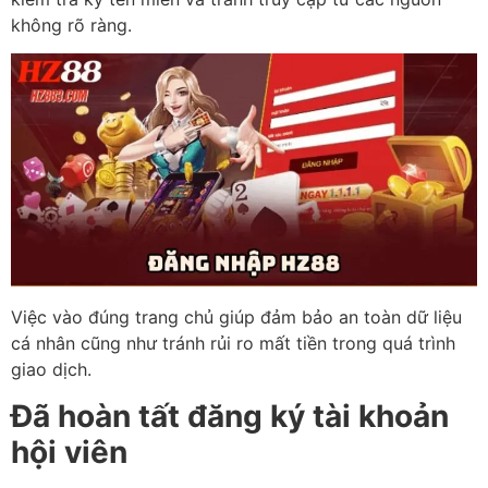
không rõ ràng.
Việc vào đúng trang chủ giúp đảm bảo an toàn dữ liệu
cá nhân cũng như tránh rủi ro mất tiền trong quá trình
giao dịch.
Đã hoàn tất đăng ký tài khoản
hội viên