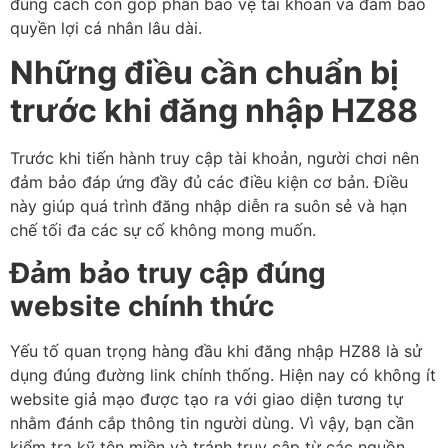
đúng cách còn góp phần bảo vệ tài khoản và đảm bảo
quyền lợi cá nhân lâu dài.
Những điều cần chuẩn bị
trước khi đăng nhập HZ88
Trước khi tiến hành truy cập tài khoản, người chơi nên
đảm bảo đáp ứng đầy đủ các điều kiện cơ bản. Điều
này giúp quá trình đăng nhập diễn ra suôn sẻ và hạn
chế tối đa các sự cố không mong muốn.
Đảm bảo truy cập đúng
website chính thức
Yếu tố quan trọng hàng đầu khi đăng nhập HZ88 là sử
dụng đúng đường link chính thống. Hiện nay có không ít
website giả mạo được tạo ra với giao diện tương tự
nhằm đánh cắp thông tin người dùng. Vì vậy, bạn cần
kiểm tra kỹ tên miền và tránh truy cập từ các nguồn