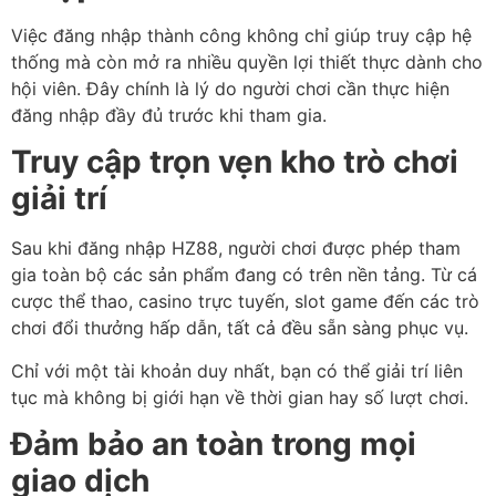
Việc đăng nhập thành công không chỉ giúp truy cập hệ
thống mà còn mở ra nhiều quyền lợi thiết thực dành cho
hội viên. Đây chính là lý do người chơi cần thực hiện
đăng nhập đầy đủ trước khi tham gia.
Truy cập trọn vẹn kho trò chơi
giải trí
Sau khi đăng nhập HZ88, người chơi được phép tham
gia toàn bộ các sản phẩm đang có trên nền tảng. Từ cá
cược thể thao, casino trực tuyến, slot game đến các trò
chơi đổi thưởng hấp dẫn, tất cả đều sẵn sàng phục vụ.
Chỉ với một tài khoản duy nhất, bạn có thể giải trí liên
tục mà không bị giới hạn về thời gian hay số lượt chơi.
Đảm bảo an toàn trong mọi
giao dịch