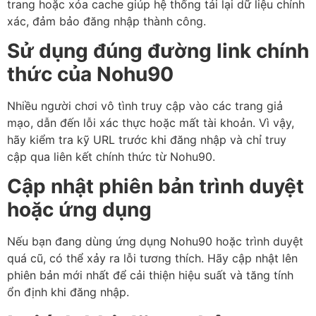
trang hoặc xóa cache giúp hệ thống tải lại dữ liệu chính
xác, đảm bảo đăng nhập thành công.
Sử dụng đúng đường link chính
thức của Nohu90
Nhiều người chơi vô tình truy cập vào các trang giả
mạo, dẫn đến lỗi xác thực hoặc mất tài khoản. Vì vậy,
hãy kiểm tra kỹ URL trước khi đăng nhập và chỉ truy
cập qua liên kết chính thức từ Nohu90.
Cập nhật phiên bản trình duyệt
hoặc ứng dụng
Nếu bạn đang dùng ứng dụng Nohu90 hoặc trình duyệt
quá cũ, có thể xảy ra lỗi tương thích. Hãy cập nhật lên
phiên bản mới nhất để cải thiện hiệu suất và tăng tính
ổn định khi đăng nhập.