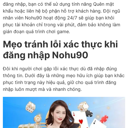
đăng nhập, bạn có thể sử dụng tính năng Quên mật
khẩu hoặc liên hệ bộ phận hỗ trợ khách hàng. Đội ngũ
nhân viên Nohu90 hoạt động 24/7 sẽ giúp bạn khôi
phục tài khoản chỉ trong vài phút, đảm bảo không làm
gián đoạn quá trình chơi game.
Mẹo tránh lỗi xác thực khi
đăng nhập Nohu90
Đôi khi người chơi gặp lỗi xác thực dù đã nhập đúng
thông tin. Dưới đây là những mẹo hữu ích giúp bạn khắc
phục tình trạng này hiệu quả, giữ cho quá trình đăng
nhập luôn mượt mà và nhanh chóng.