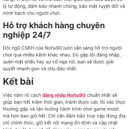
lý tự động, đảm bảo nhanh chóng, bảo mật tuyệt đối và
minh bạch cho người chơi.
Hỗ trợ khách hàng chuyên
nghiệp 24/7
Đội ngũ CSKH của Nohu90 luôn sẵn sàng hỗ trợ người
chơi qua nhiều kênh khác nhau. Dù gặp lỗi đăng nhập,
quên mật khẩu hay sự cố nạp rút, bạn sẽ được giải
quyết nhanh gọn và chu đáo nhất.
Kết bài
Việc nắm rõ cách
đăng nhập Nohu90
chuẩn nhất sẽ
giúp bạn tiết kiệm thời gian, tránh được các lỗi xác thực
thường gặp và tận hưởng hành trình chơi game mượt
mà hơn bao giờ hết. Chỉ cần đảm bảo truy cập đúng địa
chỉ chính thức, giữ kết nối mạng ổn định và cập nhật