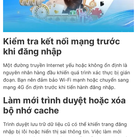
Kiểm tra kết nối mạng trước
khi đăng nhập
Một đường truyền Internet yếu hoặc không ổn định là
nguyên nhân hàng đầu khiến quá trình xác thực bị gián
đoạn. Bạn nên đảm bảo Wi-Fi mạnh hoặc chuyển sang
mạng 4G ổn định trước khi tiến hành đăng nhập.
Làm mới trình duyệt hoặc xóa
bộ nhớ cache
Trình duyệt lưu trữ dữ liệu cũ có thể khiến trang đăng
nhập bị lỗi hoặc hiển thị sai thông tin. Việc làm mới