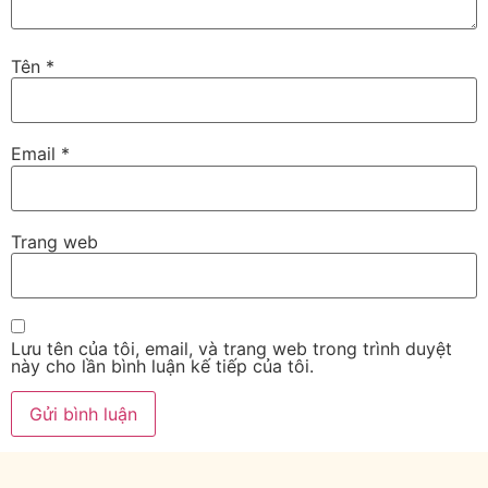
Tên
*
Email
*
Trang web
Lưu tên của tôi, email, và trang web trong trình duyệt
này cho lần bình luận kế tiếp của tôi.