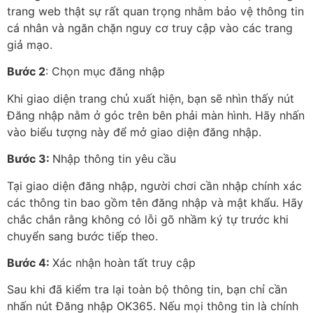
trang web thật sự rất quan trọng nhằm bảo vệ thông tin
cá nhân và ngăn chặn nguy cơ truy cập vào các trang
giả mạo.
Bước 2
: Chọn mục đăng nhập
Khi giao diện trang chủ xuất hiện, bạn sẽ nhìn thấy nút
Đăng nhập nằm ở góc trên bên phải màn hình. Hãy nhấn
vào biểu tượng này để mở giao diện đăng nhập.
Bước 3:
Nhập thông tin yêu cầu
Tại giao diện đăng nhập, người chơi cần nhập chính xác
các thông tin bao gồm tên đăng nhập và mật khẩu. Hãy
chắc chắn rằng không có lỗi gõ nhầm ký tự trước khi
chuyển sang bước tiếp theo.
Bước 4:
Xác nhận hoàn tất truy cập
Sau khi đã kiểm tra lại toàn bộ thông tin, bạn chỉ cần
nhấn nút Đăng nhập OK365. Nếu mọi thông tin là chính