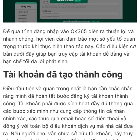
Để quá trình đăng nhập vào OK365 diễn ra thuận lợi và
nhanh chóng, hội viên cần đảm bảo một số yếu tố quan
trọng trước khi thực hiện thao tác này. Các điều kiện cơ
bản dưới đây giúp bạn truy cập tài khoản dễ dàng và
hạn chế tối đa lỗi phát sinh.
Tài khoản đã tạo thành công
Điều đầu tiên và quan trọng nhất là bạn cần chắc chắn
rằng mình đã hoàn tất bước đăng ký tài khoản thành
công. Tài khoản phải được kích hoạt đầy đủ thông qua
các bước xác minh như cung cấp thông tin cá nhân
chính xác, xác thực qua email hoặc số điện thoại và
đồng ý với toàn bộ điều khoản dịch vụ mà nhà cái đưa
ra. Nếu người chơi vẫn chưa sở hữu tài khoản, hãy truy