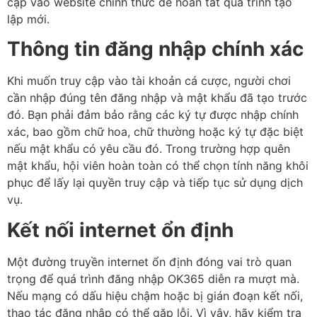
cập vào website chính thức để hoàn tất quá trình tạo
lập mới.
Thông tin đăng nhập chính xác
Khi muốn truy cập vào tài khoản cá cược, người chơi
cần nhập đúng tên đăng nhập và mật khẩu đã tạo trước
đó. Bạn phải đảm bảo rằng các ký tự được nhập chính
xác, bao gồm chữ hoa, chữ thường hoặc ký tự đặc biệt
nếu mật khẩu có yêu cầu đó. Trong trường hợp quên
mật khẩu, hội viên hoàn toàn có thể chọn tính năng khôi
phục để lấy lại quyền truy cập và tiếp tục sử dụng dịch
vụ.
Kết nối internet ổn định
Một đường truyền internet ổn định đóng vai trò quan
trọng để quá trình đăng nhập OK365 diễn ra mượt mà.
Nếu mạng có dấu hiệu chậm hoặc bị gián đoạn kết nối,
thao tác đăng nhập có thể gặp lỗi. Vì vậy, hãy kiểm tra