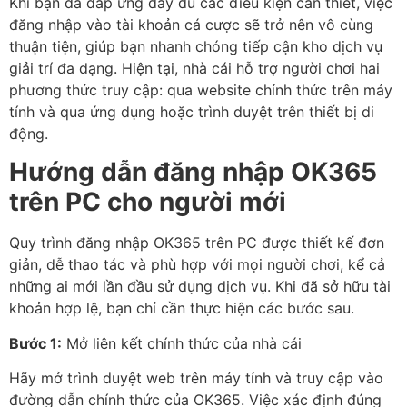
Khi bạn đã đáp ứng đầy đủ các điều kiện cần thiết, việc
đăng nhập vào tài khoản cá cược sẽ trở nên vô cùng
thuận tiện, giúp bạn nhanh chóng tiếp cận kho dịch vụ
giải trí đa dạng. Hiện tại, nhà cái hỗ trợ người chơi hai
phương thức truy cập: qua website chính thức trên máy
tính và qua ứng dụng hoặc trình duyệt trên thiết bị di
động.
Hướng dẫn đăng nhập OK365
trên PC cho người mới
Quy trình đăng nhập OK365 trên PC được thiết kế đơn
giản, dễ thao tác và phù hợp với mọi người chơi, kể cả
những ai mới lần đầu sử dụng dịch vụ. Khi đã sở hữu tài
khoản hợp lệ, bạn chỉ cần thực hiện các bước sau.
Bước 1:
Mở liên kết chính thức của nhà cái
Hãy mở trình duyệt web trên máy tính và truy cập vào
đường dẫn chính thức của OK365. Việc xác định đúng