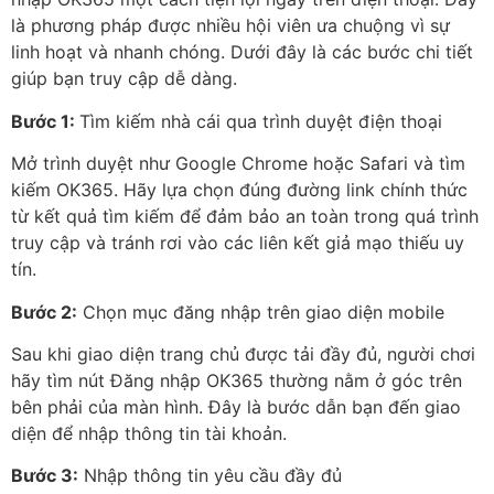
là phương pháp được nhiều hội viên ưa chuộng vì sự
linh hoạt và nhanh chóng. Dưới đây là các bước chi tiết
giúp bạn truy cập dễ dàng.
Bước 1:
Tìm kiếm nhà cái qua trình duyệt điện thoại
Mở trình duyệt như Google Chrome hoặc Safari và tìm
kiếm OK365. Hãy lựa chọn đúng đường link chính thức
từ kết quả tìm kiếm để đảm bảo an toàn trong quá trình
truy cập và tránh rơi vào các liên kết giả mạo thiếu uy
tín.
Bước 2:
Chọn mục đăng nhập trên giao diện mobile
Sau khi giao diện trang chủ được tải đầy đủ, người chơi
hãy tìm nút Đăng nhập OK365 thường nằm ở góc trên
bên phải của màn hình. Đây là bước dẫn bạn đến giao
diện để nhập thông tin tài khoản.
Bước 3:
Nhập thông tin yêu cầu đầy đủ