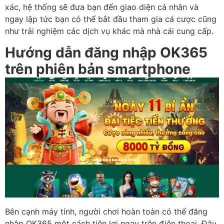
xác, hệ thống sẽ đưa bạn đến giao diện cá nhân và
ngay lập tức bạn có thể bắt đầu tham gia cá cược cũng
như trải nghiệm các dịch vụ khác mà nhà cái cung cấp.
Hướng dẫn đăng nhập OK365
trên phiên bản smartphone
Bên cạnh máy tính, người chơi hoàn toàn có thể đăng
nhập OK365 một cách tiện lợi ngay trên điện thoại. Đây