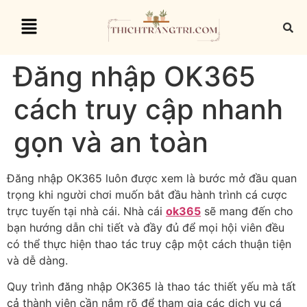
Đăng nhập OK365
cách truy cập nhanh
gọn và an toàn
Đăng nhập OK365 luôn được xem là bước mở đầu quan
trọng khi người chơi muốn bắt đầu hành trình cá cược
trực tuyến tại nhà cái. Nhà cái
ok365
sẽ mang đến cho
bạn hướng dẫn chi tiết và đầy đủ để mọi hội viên đều
có thể thực hiện thao tác truy cập một cách thuận tiện
và dễ dàng.
Quy trình đăng nhập OK365 là thao tác thiết yếu mà tất
cả thành viên cần nắm rõ để tham gia các dịch vụ cá