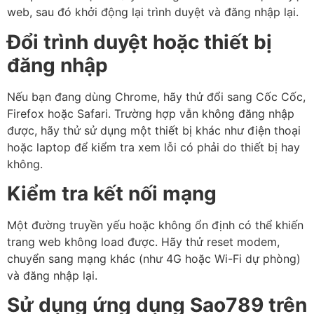
web, sau đó khởi động lại trình duyệt và đăng nhập lại.
Đổi trình duyệt hoặc thiết bị
đăng nhập
Nếu bạn đang dùng Chrome, hãy thử đổi sang Cốc Cốc,
Firefox hoặc Safari. Trường hợp vẫn không đăng nhập
được, hãy thử sử dụng một thiết bị khác như điện thoại
hoặc laptop để kiểm tra xem lỗi có phải do thiết bị hay
không.
Kiểm tra kết nối mạng
Một đường truyền yếu hoặc không ổn định có thể khiến
trang web không load được. Hãy thử reset modem,
chuyển sang mạng khác (như 4G hoặc Wi-Fi dự phòng)
và đăng nhập lại.
Sử dụng ứng dụng Sao789 trên