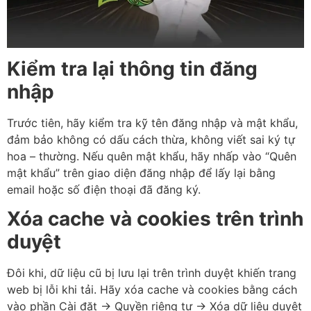
Kiểm tra lại thông tin đăng
nhập
Trước tiên, hãy kiểm tra kỹ tên đăng nhập và mật khẩu,
đảm bảo không có dấu cách thừa, không viết sai ký tự
hoa – thường. Nếu quên mật khẩu, hãy nhấp vào “Quên
mật khẩu” trên giao diện đăng nhập để lấy lại bằng
email hoặc số điện thoại đã đăng ký.
Xóa cache và cookies trên trình
duyệt
Đôi khi, dữ liệu cũ bị lưu lại trên trình duyệt khiến trang
web bị lỗi khi tải. Hãy xóa cache và cookies bằng cách
vào phần Cài đặt → Quyền riêng tư → Xóa dữ liệu duyệt