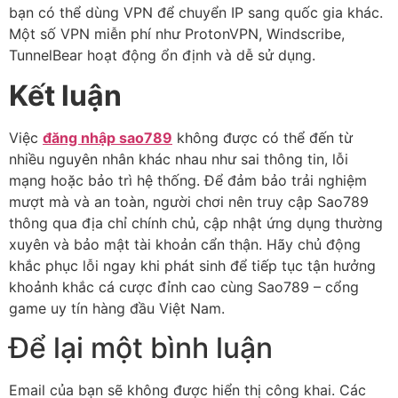
bạn có thể dùng VPN để chuyển IP sang quốc gia khác.
Một số VPN miễn phí như ProtonVPN, Windscribe,
TunnelBear hoạt động ổn định và dễ sử dụng.
Kết luận
Việc
đăng nhập sao789
không được có thể đến từ
nhiều nguyên nhân khác nhau như sai thông tin, lỗi
mạng hoặc bảo trì hệ thống. Để đảm bảo trải nghiệm
mượt mà và an toàn, người chơi nên truy cập Sao789
thông qua địa chỉ chính chủ, cập nhật ứng dụng thường
xuyên và bảo mật tài khoản cẩn thận. Hãy chủ động
khắc phục lỗi ngay khi phát sinh để tiếp tục tận hưởng
khoảnh khắc cá cược đỉnh cao cùng Sao789 – cổng
game uy tín hàng đầu Việt Nam.
Để lại một bình luận
Email của bạn sẽ không được hiển thị công khai.
Các