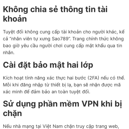
Không chia sẻ thông tin tài
khoản
Tuyệt đối không cung cấp tài khoản cho người khác, kể
cả “nhân viên tự xưng Sao789”. Trang chính thức không
bao giờ yêu cầu người chơi cung cấp mật khẩu qua tin
nhắn.
Cài đặt bảo mật hai lớp
Kích hoạt tính năng xác thực hai bước (2FA) nếu có thể.
Mỗi khi đăng nhập từ thiết bị lạ, bạn sẽ nhận được mã
xác minh để đảm bảo an toàn tuyệt đối.
Sử dụng phần mềm VPN khi bị
chặn
Nếu nhà mạng tại Việt Nam chặn truy cập trang web,