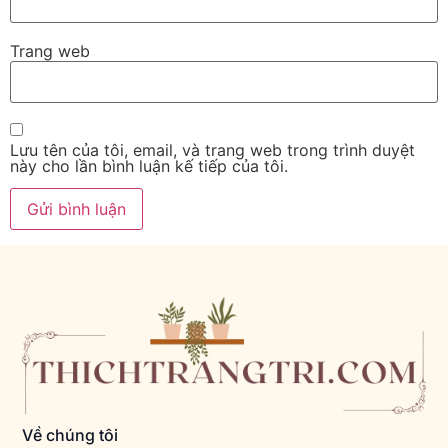
Trang web
Lưu tên của tôi, email, và trang web trong trình duyệt
này cho lần bình luận kế tiếp của tôi.
Về chúng tôi