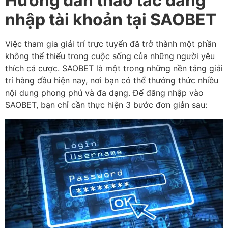
Hướng dẫn thao tác đăng
nhập tài khoản tại SAOBET
Việc tham gia giải trí trực tuyến đã trở thành một phần
không thể thiếu trong cuộc sống của những người yêu
thích cá cược. SAOBET là một trong những nền tảng giải
trí hàng đầu hiện nay, nơi bạn có thể thưởng thức nhiều
nội dung phong phú và đa dạng. Để đăng nhập vào
SAOBET, bạn chỉ cần thực hiện 3 bước đơn giản sau: