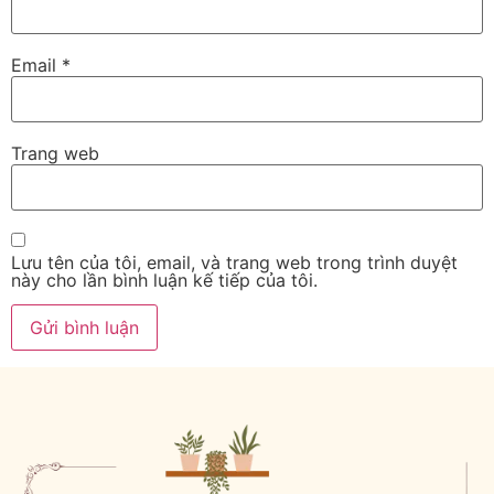
Email
*
Trang web
Lưu tên của tôi, email, và trang web trong trình duyệt
này cho lần bình luận kế tiếp của tôi.