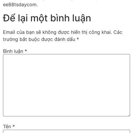
ee88tsdaycom.
Để lại một bình luận
Email của bạn sẽ không được hiển thị công khai.
Các
trường bắt buộc được đánh dấu
*
Bình luận
*
Tên
*