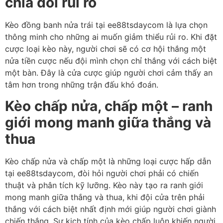
chia đôi rủi ro
Kèo đồng banh nửa trái tại ee88tsdaycom là lựa chọn
thông minh cho những ai muốn giảm thiểu rủi ro. Khi đặt
cược loại kèo này, người chơi sẽ có cơ hội thắng một
nửa tiền cược nếu đội mình chọn chỉ thắng với cách biệt
một bàn. Đây là cửa cược giúp người chơi cảm thấy an
tâm hơn trong những trận đấu khó đoán.
Kèo chấp nửa, chấp một – ranh
giới mong manh giữa thắng và
thua
Kèo chấp nửa và chấp một là những loại cược hấp dẫn
tại ee88tsdaycom, đòi hỏi người chơi phải có chiến
thuật và phân tích kỹ lưỡng. Kèo này tạo ra ranh giới
mong manh giữa thắng và thua, khi đội cửa trên phải
thắng với cách biệt nhất định mới giúp người chơi giành
chiến thắng. Sự kịch tính của kèo chấp luôn khiến người