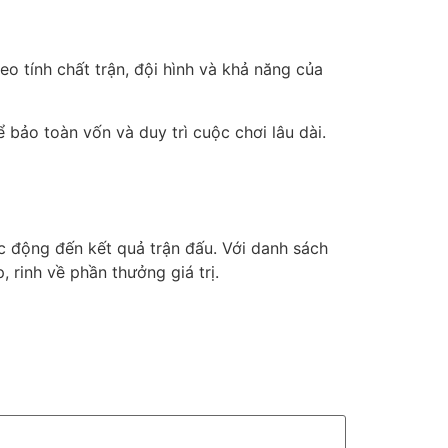
o tính chất trận, đội hình và khả năng của
bảo toàn vốn và duy trì cuộc chơi lâu dài.
c động đến kết quả trận đấu. Với danh sách
 rinh về phần thưởng giá trị.