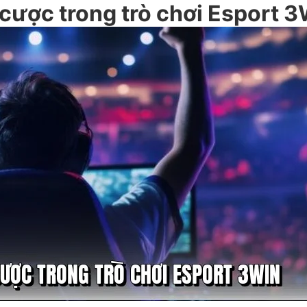
cược trong trò chơi Esport 