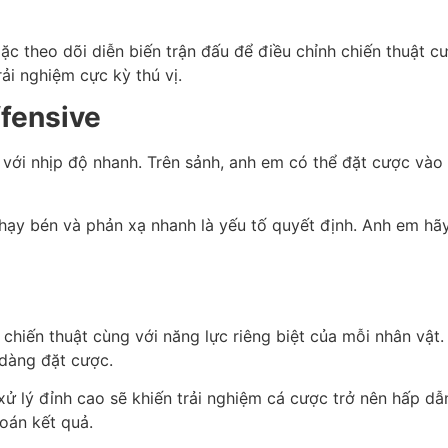
c theo dõi diễn biến trận đấu để điều chỉnh chiến thuật c
ải nghiệm cực kỳ thú vị.
ffensive
 với nhịp độ nhanh. Trên sảnh, anh em có thể đặt cược vào
hạy bén và phản xạ nhanh là yếu tố quyết định. Anh em hãy 
g chiến thuật cùng với năng lực riêng biệt của mỗi nhân vật
ễ dàng đặt cược.
xử lý đỉnh cao sẽ khiến trải nghiệm cá cược trở nên hấp d
oán kết quả.