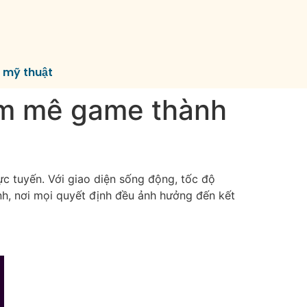
í mỹ thuật
am mê game thành
ực tuyến. Với giao diện sống động, tốc độ
nh, nơi mọi quyết định đều ảnh hưởng đến kết