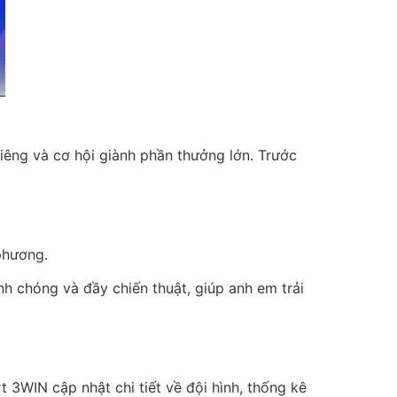
riêng và cơ hội giành phần thưởng lớn. Trước
 phương.
h chóng và đầy chiến thuật, giúp anh em trải
 3WIN cập nhật chi tiết về đội hình, thống kê