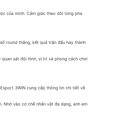
ược của mình. Cảm giác theo dõi từng pha
 số round thắng, kết quả trận đấu hay thành
quan sát đội hình, vị trí và phong cách chơi
. Esport 3WIN cung cấp thông tin chi tiết về
ẫn. Nhờ vào cơ chế nhân vật đa dạng, anh em