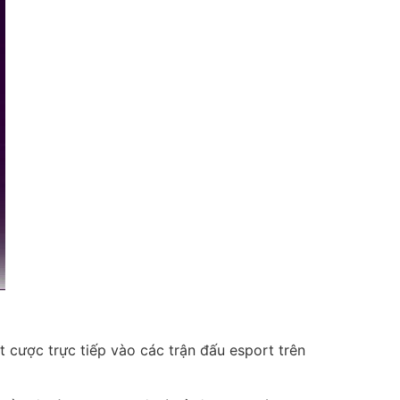
 cược trực tiếp vào các trận đấu esport trên