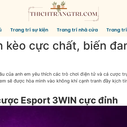
ủ
Trang trí sự kiện
Trang trí nhà cửa
Trang tr
n kèo cực chất, biến đ
u của anh em yêu thích các trò chơi điện tử và cá cược tr
em sẽ được hòa mình vào không khí cạnh tranh đầy kịch tí
 cược Esport 3WIN cực đỉnh