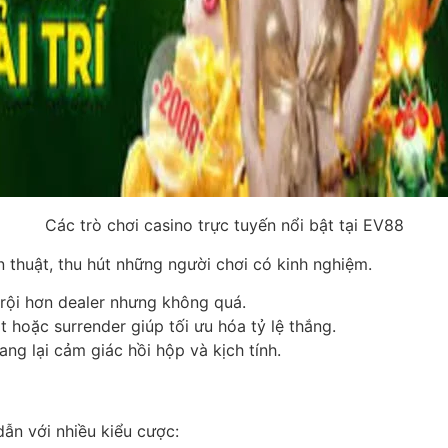
Các trò chơi casino trực tuyến nổi bật tại EV88
n thuật, thu hút những người chơi có kinh nghiệm.
 trội hơn dealer nhưng không quá.
 hoặc surrender giúp tối ưu hóa tỷ lệ thắng.
ng lại cảm giác hồi hộp và kịch tính.
ẫn với nhiều kiểu cược: