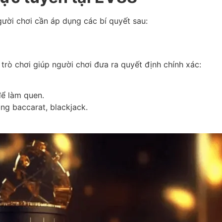
gười chơi cần áp dụng các bí quyết sau:
 trò chơi giúp người chơi đưa ra quyết định chính xác:
ể làm quen.
ng baccarat, blackjack.