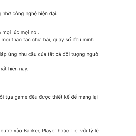
 nhờ công nghệ hiện đại:
 mọi lúc mọi nơi.
, mọi thao tác chia bài, quay số đều minh
 đáp ứng nhu cầu của tất cả đối tượng người
ất hiện nay.
ỗi tựa game đều được thiết kế để mang lại
cược vào Banker, Player hoặc Tie, với tỷ lệ