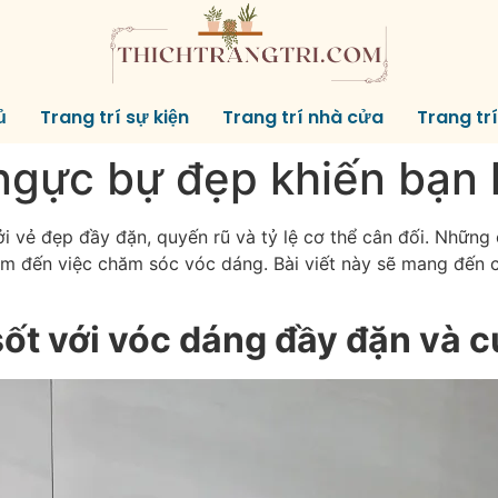
ủ
Trang trí sự kiện
Trang trí nhà cửa
Trang tr
ngực bự đẹp khiến bạn 
ởi vẻ đẹp đầy đặn, quyến rũ và tỷ lệ cơ thể cân đối. Nhữn
 tâm đến việc chăm sóc vóc dáng. Bài viết này sẽ mang đến
ốt với vóc dáng đầy đặn và c