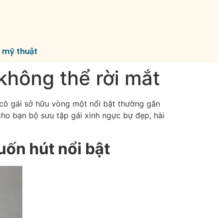
í mỹ thuật
không thể rời mắt
g cô gái sở hữu vòng một nổi bật thường gắn
 cho bạn bộ sưu tập
gái xinh ngực bự
đẹp, hài
uốn hút nổi bật