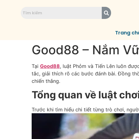
Trang ch
Good88 – Nắm Vữn
Tại
Good88
, luật Phỏm và Tiến Lên luôn được
tắc, giải thích rõ các bước đánh bài. Đồng t
chiến thắng.
Tổng quan về luật chơ
Trước khi tìm hiểu chi tiết từng trò chơi, n