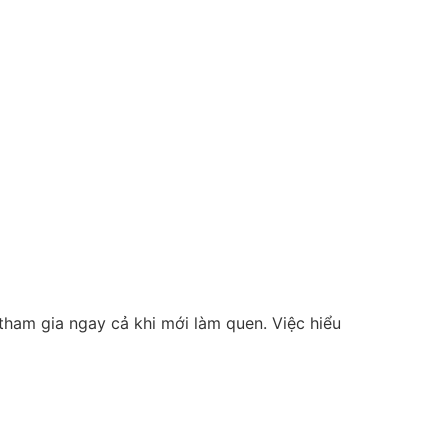
tham gia ngay cả khi mới làm quen. Việc hiểu