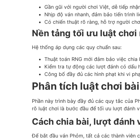
Gần gũi với người chơi Việt, dễ tiếp nhậ
Nhịp độ ván nhanh, đảm bảo tiến trình li
Có chiến thuật rõ ràng, hỗ trợ người chơ
Nền tảng tối ưu luật chơ
Hệ thống áp dụng các quy chuẩn sau:
Thuật toán RNG mới đảm bảo việc chia 
Kiểm tra tự động các lượt đánh có dấu 
Công bố đầy đủ các hình phạt khi vi phạ
Phân tích luật chơi b
Phần này trình bày đầy đủ các quy tắc của P
rõ luật chơi là bước đầu để tối ưu lượt đánh v
Cách chia bài, lượt đánh
Để bắt đầu ván Phỏm, tất cả các thành viên 