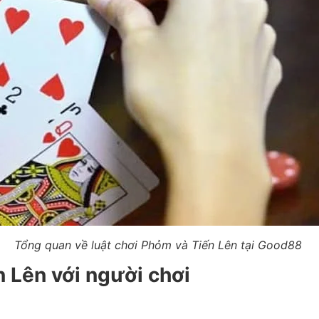
Tổng quan về luật chơi Phỏm và Tiến Lên tại Good88
 Lên với người chơi