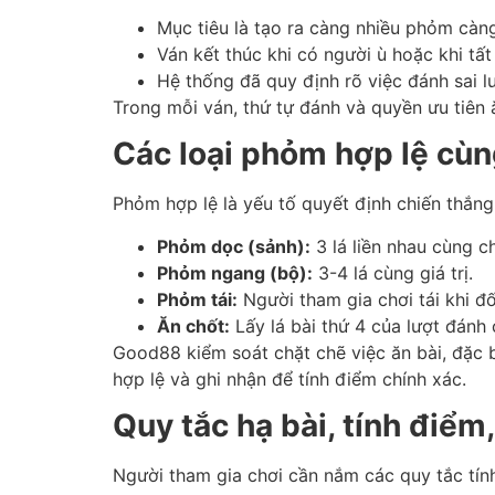
Mục tiêu là tạo ra càng nhiều phỏm càng
Ván kết thúc khi có người ù hoặc khi tấ
Hệ thống đã quy định rõ việc đánh sai l
Trong mỗi ván, thứ tự đánh và quyền ưu tiên
Các loại phỏm hợp lệ cùn
Phỏm hợp lệ là yếu tố quyết định chiến thắng
Phỏm dọc (sảnh):
3 lá liền nhau cùng ch
Phỏm ngang (bộ):
3-4 lá cùng giá trị.
Phỏm tái:
Người tham gia chơi tái khi đố
Ăn chốt:
Lấy lá bài thứ 4 của lượt đánh 
Good88 kiểm soát chặt chẽ việc ăn bài, đặc b
hợp lệ và ghi nhận để tính điểm chính xác.
Quy tắc hạ bài, tính điểm
Người tham gia chơi cần nắm các quy tắc tính