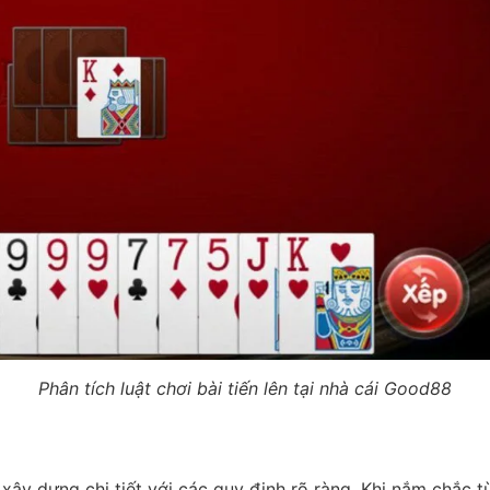
Phân tích luật chơi bài tiến lên tại nhà cái Good88
ây dựng chi tiết với các quy định rõ ràng. Khi nắm chắc t