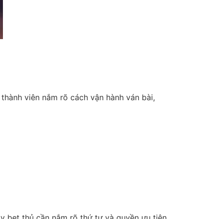
 thành viên nắm rõ cách vận hành ván bài,
ậy bet thủ cần nắm rõ thứ tự và quyền ưu tiên