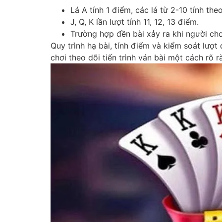
Lá A tính 1 điểm, các lá từ 2-10 tính theo
J, Q, K lần lượt tính 11, 12, 13 điểm.
Trường hợp đền bài xảy ra khi người ch
Quy trình hạ bài, tính điểm và kiểm soát lượ
chơi theo dõi tiến trình ván bài một cách rõ r