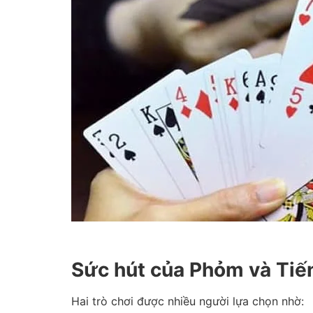
Sức hút của Phỏm và Tiến
Hai trò chơi được nhiều người lựa chọn nhờ: