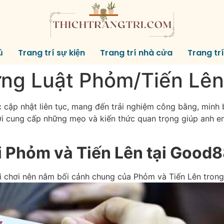
ủ
Trang trí sự kiện
Trang trí nhà cửa
Trang tr
g Luật Phỏm/Tiến Lên
 cập nhật liên tục, mang đến trải nghiệm công bằng, minh bạ
hời cung cấp những mẹo và kiến thức quan trọng giúp anh em
i Phỏm và Tiến Lên tại Good
gười chơi nên nắm bối cảnh chung của Phỏm và Tiến Lên tro