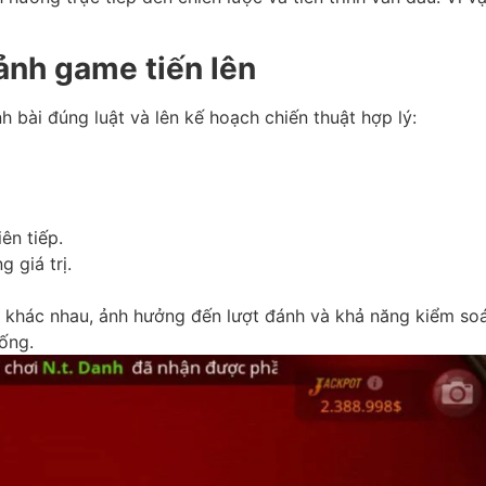
sảnh game tiến lên
h bài đúng luật và lên kế hoạch chiến thuật hợp lý:
ên tiếp.
g giá trị.
 khác nhau, ảnh hưởng đến lượt đánh và khả năng kiểm soát
ống.