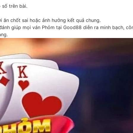
 số trên bài.
ơi ăn chốt sai hoặc ảnh hưởng kết quả chung.
t đánh giúp mọi ván Phỏm tại Good88 diễn ra minh bạch, cô
àng.