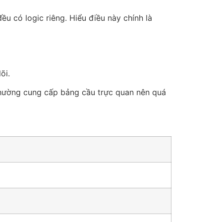
ều có logic riêng. Hiểu điều này chính là
lõi.
 thường cung cấp bảng cầu trực quan nên quá