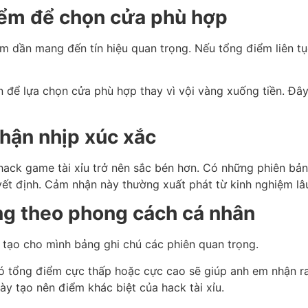
iểm để chọn cửa phù hợp
m dần mang đến tín hiệu quan trọng. Nếu tổng điểm liên t
 để lựa chọn cửa phù hợp thay vì vội vàng xuống tiền. Đây
nhận nhịp xúc xắc
hack game tài xỉu trở nên sắc bén hơn. Có những phiên bả
ết định. Cảm nhận này thường xuất phát từ kinh nghiệm lâ
ng theo phong cách cá nhân
à tạo cho mình bảng ghi chú các phiên quan trọng.
 có tổng điểm cực thấp hoặc cực cao sẽ giúp anh em nhận r
ày tạo nên điểm khác biệt của hack tài xỉu.