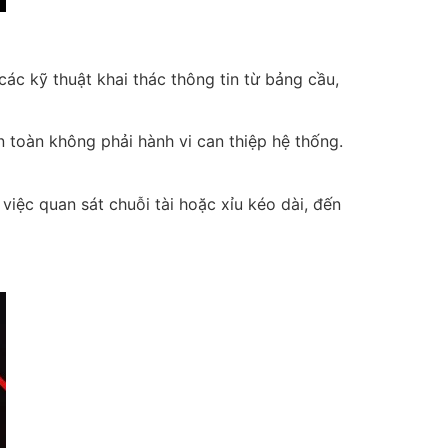
ác kỹ thuật khai thác thông tin từ bảng cầu,
 toàn không phải hành vi can thiệp hệ thống.
việc quan sát chuỗi tài hoặc xỉu kéo dài, đến