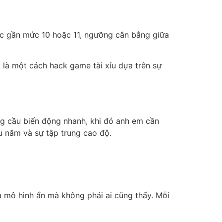
ục gần mức 10 hoặc 11, ngưỡng cân bằng giữa
 là một cách hack game tài xỉu dựa trên sự
ng cầu biến động nhanh, khi đó anh em cần
u năm và sự tập trung cao độ.
a mô hình ẩn mà không phải ai cũng thấy. Mỗi