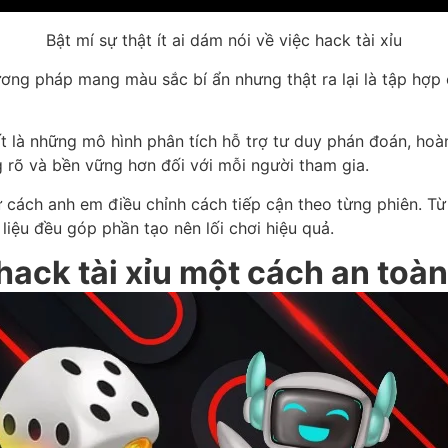
Bật mí sự thật ít ai dám nói về việc hack tài xỉu
ng pháp mang màu sắc bí ẩn nhưng thật ra lại là tập hợp c
 là những mô hình phân tích hỗ trợ tư duy phán đoán, hoàn
g rõ và bền vững hơn đối với mỗi người tham gia.
 cách anh em điều chỉnh cách tiếp cận theo từng phiên. Từ 
 liệu đều góp phần tạo nên lối chơi hiệu quả.
ack tài xỉu một cách an toàn