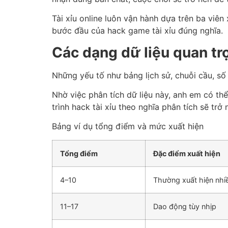
Tài xỉu online luôn vận hành dựa trên ba viên
bước đầu của hack game tài xỉu đúng nghĩa.
Các dạng dữ liệu quan tr
Những yếu tố như bảng lịch sử, chuỗi cầu, số 
Nhờ việc phân tích dữ liệu này, anh em có th
trình hack tài xỉu theo nghĩa phân tích sẽ trở
Bảng ví dụ tổng điểm và mức xuất hiện
Tổng điểm
Đặc điểm xuất hiện
4–10
Thường xuất hiện nhi
11–17
Dao động tùy nhịp