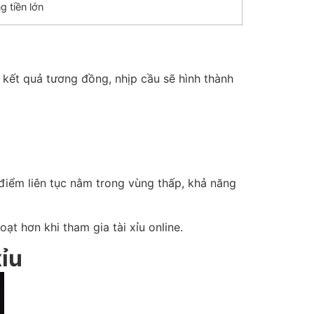
 tiền lớn
u kết quả tương đồng, nhịp cầu sẽ hình thành
điểm liên tục nằm trong vùng thấp, khả năng
ạt hơn khi tham gia tài xỉu online.
xỉu