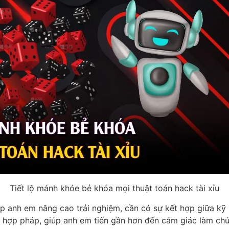
Tiết lộ mánh khóe bẻ khóa mọi thuật toán hack tài xỉu
iúp anh em nâng cao trải nghiệm, cần có sự kết hợp giữa k
à hợp pháp, giúp anh em tiến gần hơn đến cảm giác làm chủ