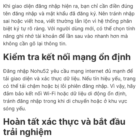
Khi giao diện đăng nhập hiện ra, bạn chỉ cần điền đúng
tên đăng nhập và mật khẩu đã đăng ký. Nên tránh nhập
sai hoặc viết hoa, viết thường lẫn lộn vì hệ thống phân
biệt ký tự rõ ràng. Với người dùng mới, có thể chọn tính
năng ghi nhớ tài khoản để lần sau vào nhanh hơn mà
không cần gõ lại thông tin.
Kiểm tra kết nối mạng ổn định
Đăng nhập Nohu52 yêu cầu mạng internet đủ mạnh để
tải giao diện và xác thực dữ liệu. Nếu tín hiệu yếu, trang
có thể tải chậm hoặc bị lỗi phiên đăng nhập. Vì vậy, hãy
đảm bảo kết nối Wi-Fi hoặc dữ liệu di động ổn định,
tránh đăng nhập trong khi di chuyển hoặc ở khu vực
sóng yếu.
Hoàn tất xác thực và bắt đầu
trải nghiệm