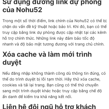
Sử dụng đường link dự phòng
của Nohu52
Trong một số thời điểm, link chính của Nohu52 có thể bị
chặn do vấn đề kỹ thuật hoặc bảo trì. Khi đó, bạn có thể
truy cập bằng link dự phòng được cập nhật tại các kênh
hỗ trợ chính thức. Những link này đảm bảo tốc độ
nhanh và độ bảo mật tương đương với trang chủ chính.
Xóa cache và làm mới trình
duyệt
Nếu đăng nhập không thành công dù thông tin đúng, có
thể do trình duyệt bị lỗi tạm thời. Hãy thử xóa cache,
cookies và tải lại trang. Bạn cũng có thể thử chuyển
sang một trình duyệt khác hoặc truy cập bằng chế độ
ẩn danh để kiểm tra khả năng kết nối.
Liên hệ đội ngũ hỗ trợ khách