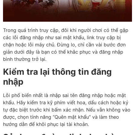
Trong quá trình truy cập, đôi khi người chơi có thể gặp
các lỗi đăng nhập như sai mật khẩu, link truy cập bị
chặn hoặc lỗi máy chủ. Đừng lo, chỉ cần vài bước đơn
giản dưới đây là bạn có thể khắc phục và đăng nhập
bình thường trở lại.
Kiểm tra lại thông tin đăng
nhập
Lỗi phổ biến nhất là nhập sai tên đăng nhập hoặc mật
khẩu. Hãy kiểm tra kỹ phím viết hoa, dấu cách hoặc ký
tự đặc biệt trước khi bấm xác nhận. Nếu vẫn không vào
được, chọn tính năng “Quên mật khẩu” và làm theo
hướng dẫn để khôi phục lại tài khoản.